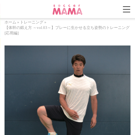
ホーム
»
トレーニング
»
【体幹の鍛え方 ～vol.03～】プレーに生かせる立ち姿勢のトレーニング
[応用編]