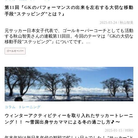
第11回『GKのパフォーマンスの出来を左右する大切な移動
手段“ステッピング”とは？』
2025-03-24
/ 秋山智美
元サッカー日本女子代表で、ゴールキーパーコーチとしても活動
する秋山智美さんの連載第11回目。今回のテーマは『GKの大切な
移動手段”ステッピング”』についてです。…
ゴールキーパー
コラム
トレーニング
ウィンターアクティビティーを取り入れたサッカートレーニ
ング！！ 〜雪国出身サカママによる冬の過ごし方🎵〜
2025-01-15
/ HIRO
年末年始は毎日各年代の観戦で忙しい日々でした！ “サッカー”と