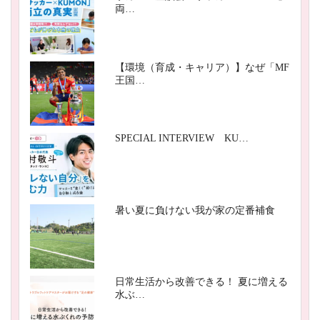
両…
【環境（育成・キャリア）】なぜ「MF
王国…
SPECIAL INTERVIEW KU…
暑い夏に負けない我が家の定番補食
日常生活から改善できる！ 夏に増える
水ぶ…