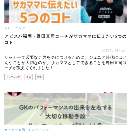
トレーニング
アビスパ福岡・野田直司コーチがサカママに伝えたい5つの
コト
2025-10-24
/ staff
サッカーで必要な走力を身につけるために、ジュニア時代にはど
んなことが大切なのか、サカママとしてできることを野田直司コ
ーチが教えてくれました！…
トレーニング
本誌
特集
サッカー知識
トレーニング