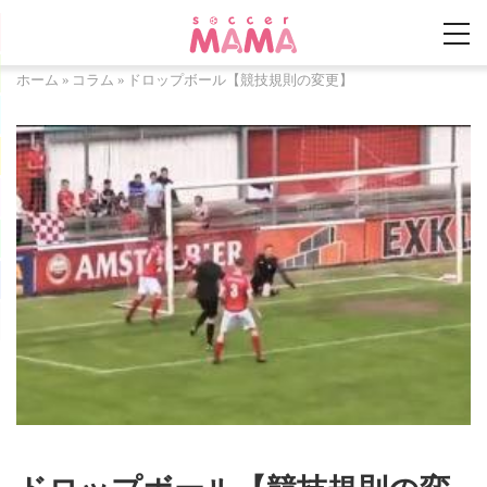
ホーム
»
コラム
»
ドロップボール【競技規則の変更】