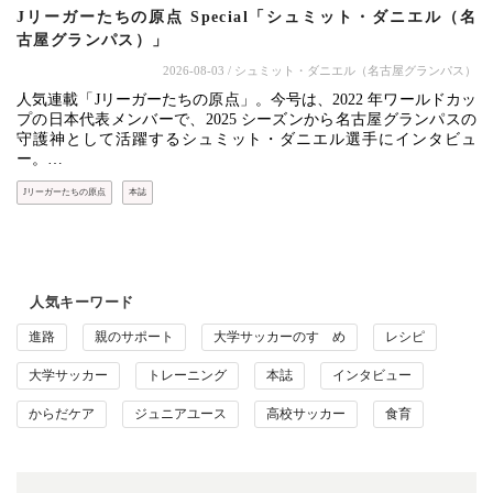
Jリーガーたちの原点 Special「シュミット・ダニエル（名
古屋グランパス）」
2026-08-03
/ シュミット・ダニエル（名古屋グランパス）
人気連載「Jリーガーたちの原点」。今号は、2022 年ワールドカッ
プの日本代表メンバーで、2025 シーズンから名古屋グランパスの
守護神として活躍するシュミット・ダニエル選手にインタビュ
ー。…
Jリーガーたちの原点
本誌
人気キーワード
進路
親のサポート
大学サッカーのすゝめ
レシピ
大学サッカー
トレーニング
本誌
インタビュー
からだケア
ジュニアユース
高校サッカー
食育