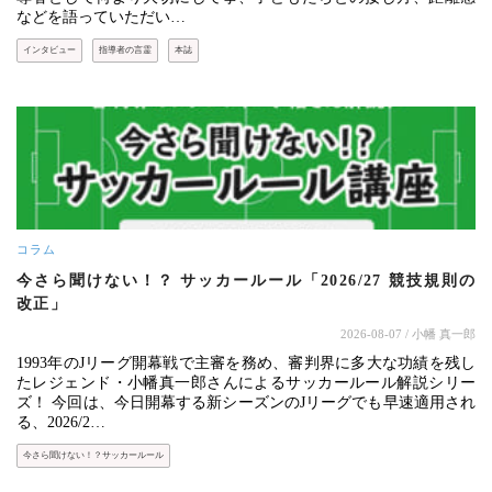
などを語っていただい…
インタビュー
指導者の言霊
本誌
コラム
今さら聞けない！？ サッカールール「2026/27 競技規則の
改正」
2026-08-07
/ 小幡 真一郎
1993年のJリーグ開幕戦で主審を務め、審判界に多大な功績を残し
たレジェンド・小幡真一郎さんによるサッカールール解説シリー
ズ！ 今回は、今日開幕する新シーズンのJリーグでも早速適用され
る、2026/2…
今さら聞けない！？サッカールール