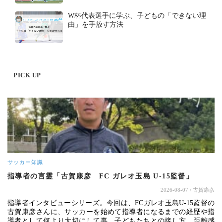
W杯代表選手に学ぶ、子どもの「できない理
由」を手放す方法
PICK UP
サッカー知識
指導者の言霊「古賀康彦 FC ガレオ玉島 U-15監督」
2026-08-07
/ 古賀康彦
指導者インタビューシリーズ。今回は、FCガレオ玉島U-15監督の
古賀康彦さんに、サッカーを始めて指導者になるまでの経歴や指
導者として何より大切にして事、子どもたちとの接し方、距離感