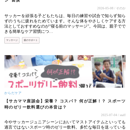
ジ”習慣
2026-05-08
/ そのか
サッカーを頑張る子どもたちは、毎日の練習や試合で知らず知ら
ずのうちに疲れをためています。そんな体をやさしくケアする方
法としておすすめなのが“寝る前のマッサージ”。今回は、親子でで
きる簡単なケア習慣につ…
マッサージ
親のサポート
からだケア
【サカママ座談会】栄養？ コスパ？ 何が正解！？ スポーツ
時のゼリー飲料選びの本音は？
2025-07-04
/ staff
今やサッカージュニアシーンにおいてマストアイテムといっても
過言ではないスポーツ時のゼリー飲料。多忙な毎日を送っている