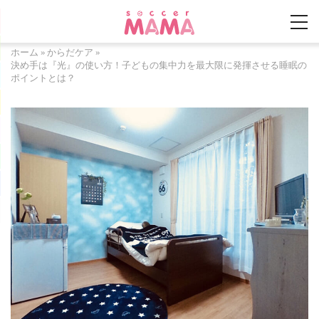
ホーム
»
からだケア
»
決め手は『光』の使い方！子どもの集中力を最大限に発揮させる睡眠の
ポイントとは？