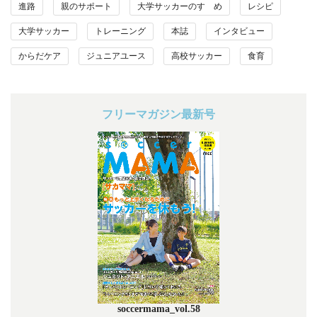
進路
親のサポート
大学サッカーのすゝめ
レシピ
大学サッカー
トレーニング
本誌
インタビュー
からだケア
ジュニアユース
高校サッカー
食育
フリーマガジン最新号
soccermama_vol.58