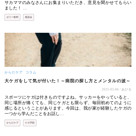
サカママのみなさんにお集まりいただき、意見を聞かせてもらい
ました！ …
ゼリー飲料
座談会
からだケア
コラム
大ケガをして気が付いた！～病院の探し方とメンタルの波～
2025-03-06
/ あひる
スポーツにケガは付きものですよね。サッカーをやっていると、
同じ場所が痛くても、同じケガとも限らず、毎回初めてのように
感じるということがあります。今回は、我が家が経験したケガの
一つから学んだことをお話し…
からだケア
ケガ予防