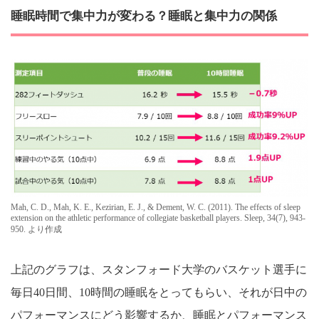
睡眠時間で集中力が変わる？睡眠と集中力の関係
Mah, C. D., Mah, K. E., Kezirian, E. J., & Dement, W. C. (2011). The effects of sleep
extension on the athletic performance of collegiate basketball players. Sleep, 34(7), 943-
950. より作成
上記のグラフは、スタンフォード大学のバスケット選手に
毎日40日間、10時間の睡眠をとってもらい、それが日中の
パフォーマンスにどう影響するか、睡眠とパフォーマンス