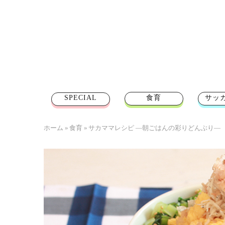
SPECIAL
食育
サッ
ホーム
»
食育
»
サカママレシピ ―朝ごはんの彩りどんぶり―