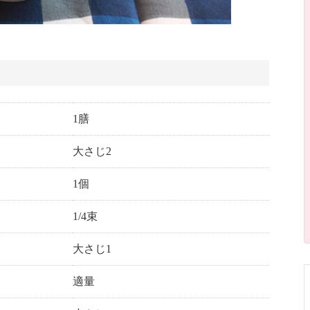
1膳
大さじ2
1個
1/4束
大さじ1
適量