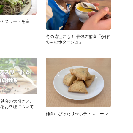
のアスリートを応
冬の遠征にも！ 最強の補食「かぼ
ちゃのポタージュ」
る鉄分の大切さと、
れるお料理について
補食にぴったり☆ポテトスコーン