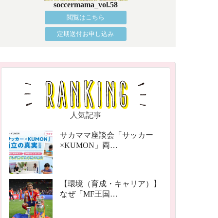
soccermama_vol.58
閲覧はこちら
定期送付お申し込み
人気記事
サカママ座談会「サッカー
×KUMON」両…
【環境（育成・キャリア）】
なぜ「MF王国…