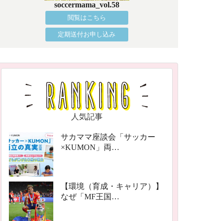
soccermama_vol.58
閲覧はこちら
定期送付お申し込み
人気記事
サカママ座談会「サッカー
×KUMON」両…
【環境（育成・キャリア）】
なぜ「MF王国…