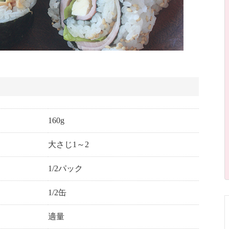
160g
大さじ1～2
1/2パック
1/2缶
適量