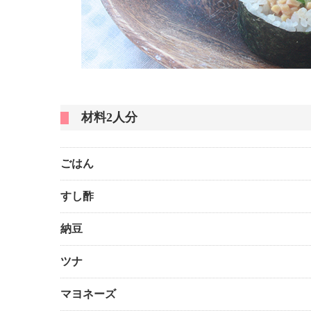
材料2人分
ごはん
すし酢
納豆
ツナ
マヨネーズ