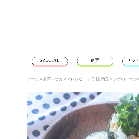
SPECIAL
食育
サッ
ホーム
»
食育
»
サカママレシピ ―お手軽 納豆＆ツナのロール