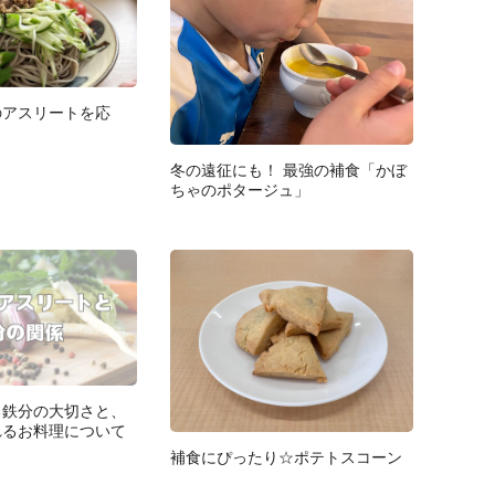
のアスリートを応
冬の遠征にも！ 最強の補食「かぼ
ちゃのポタージュ」
る鉄分の大切さと、
れるお料理について
補食にぴったり☆ポテトスコーン