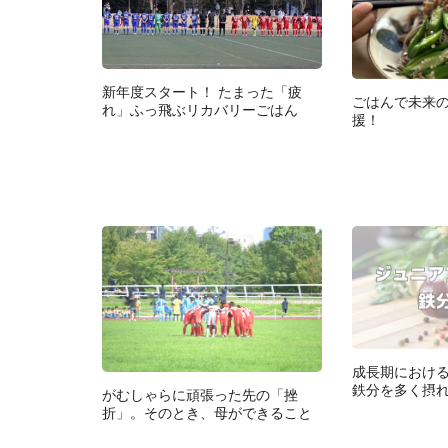
新年度スタート！ たまった「疲
ごはんで未来
れ」ふっ飛ぶリカバリーごはん
援！
成長期におけ
鉄分を多く摂
がむしゃらに頑張った先の「挫
折」。そのとき、母ができること