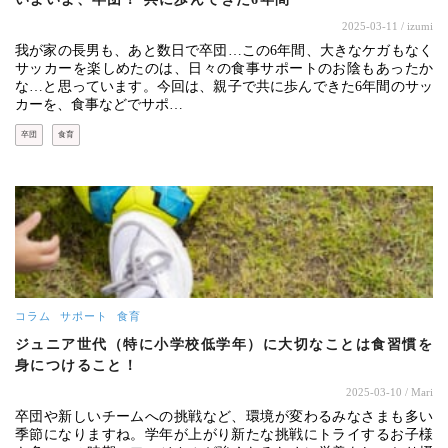
2025-03-11
/ izumi
我が家の長男も、あと数日で卒団…この6年間、大きなケガもなく
サッカーを楽しめたのは、日々の食事サポートのお陰もあったか
な…と思っています。今回は、親子で共に歩んできた6年間のサッ
カーを、食事などでサポ…
卒団
食育
コラム
サポート
食育
ジュニア世代（特に小学校低学年）に大切なことは食習慣を
身につけること！
2025-03-10
/ Mari
卒団や新しいチームへの挑戦など、環境が変わるみなさまも多い
季節になりますね。学年が上がり新たな挑戦にトライするお子様