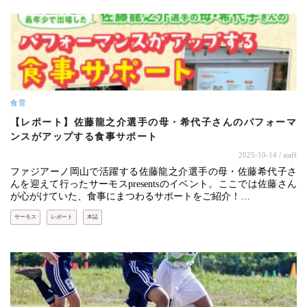
食育
【レポート】佐藤龍之介選手の母・希代子さんのパフォーマ
ンスがアップする食事サポート
2025-10-14
/ staff
ファジアーノ岡山で活躍する佐藤龍之介選手の母・佐藤希代子さ
んを迎えて行ったサーモスpresentsのイベント。ここでは佐藤さん
が心がけていた、食事にまつわるサポートをご紹介！…
サーモス
レポート
本誌