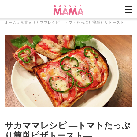
ホーム
»
食育
»
サカママレシピ ―トマトたっぷり簡単ピザトースト―
サカママレシピ ―トマトたっぷ
り簡単ピザトースト―