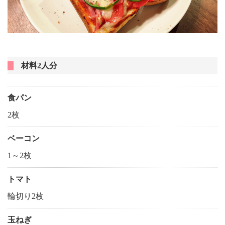
材料2人分
食パン
2枚
ベーコン
1～2枚
トマト
輪切り2枚
玉ねぎ