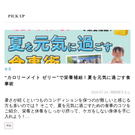
PICK UP
食育
“カロリーメイト ゼリー”で栄養補給！夏を元気に過ごす食
事術
2026-07-24
/ 岡田明子さん
暑さが続くといつものコンディションを保つのが難しいと感じる
方も多いのでは？ そこで、夏を元気に過ごすための食事のコツを
ご紹介。栄養と休養をしっかり摂って、ケガをしない身体を手に
入れよう！…
本誌