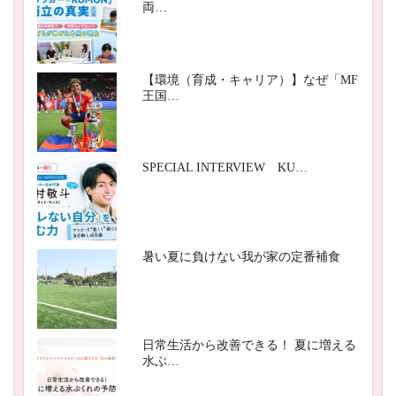
両…
【環境（育成・キャリア）】なぜ「MF
王国…
SPECIAL INTERVIEW KU…
暑い夏に負けない我が家の定番補食
日常生活から改善できる！ 夏に増える
水ぶ…