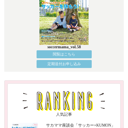
soccermama_vol.58
閲覧はこちら
定期送付お申し込み
人気記事
サカママ座談会「サッカー×KUMON」