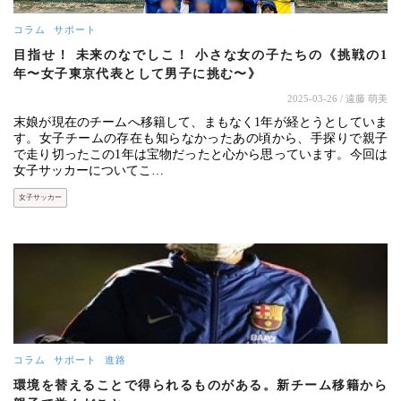
コラム
サポート
目指せ！ 未来のなでしこ！ 小さな女の子たちの《挑戦の1
年〜女子東京代表として男子に挑む〜》
2025-03-26
/ 遠藤 萌美
末娘が現在のチームへ移籍して、まもなく1年が経とうとしていま
す。女子チームの存在も知らなかったあの頃から、手探りで親子
で走り切ったこの1年は宝物だったと心から思っています。今回は
女子サッカーについてこ…
女子サッカー
コラム
サポート
進路
環境を替えることで得られるものがある。新チーム移籍から