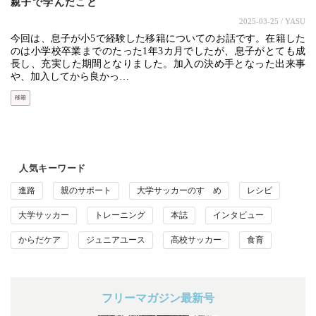
親子で学んだこと
2025-03-25
/ YASU
今回は、息子が小5で経験した移籍についてのお話です。在籍した
のは小学校卒業までのたった1年3カ月でしたが、息子がとても成
長し、充実した期間となりました。加入の決め手となった出来事
や、加入してから良かっ…
移籍
人気キーワード
進路
親のサポート
大学サッカーのすゝめ
レシピ
大学サッカー
トレーニング
本誌
インタビュー
からだケア
ジュニアユース
高校サッカー
食育
フリーマガジン最新号