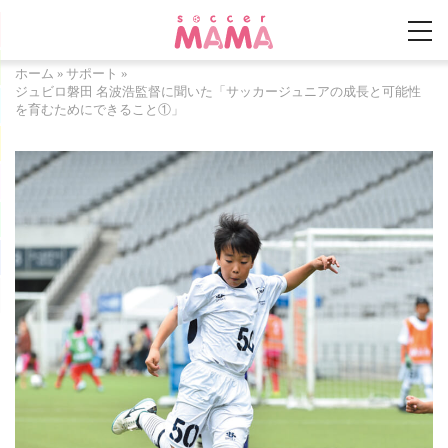
ホーム
»
サポート
»
ジュビロ磐田 名波浩監督に聞いた「サッカージュニアの成長と可能性
を育むためにできること①」