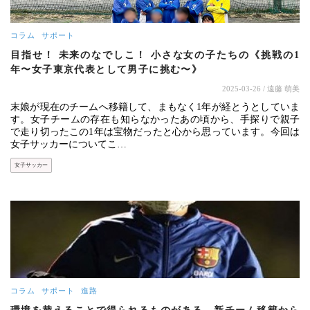
コラム
サポート
目指せ！ 未来のなでしこ！ 小さな女の子たちの《挑戦の1
年〜女子東京代表として男子に挑む〜》
2025-03-26
/ 遠藤 萌美
末娘が現在のチームへ移籍して、まもなく1年が経とうとしていま
す。女子チームの存在も知らなかったあの頃から、手探りで親子
で走り切ったこの1年は宝物だったと心から思っています。今回は
女子サッカーについてこ…
女子サッカー
コラム
サポート
進路