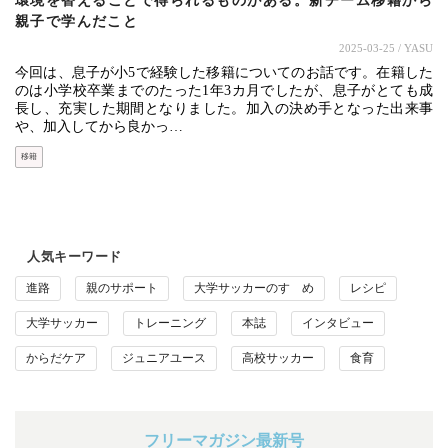
環境を替えることで得られるものがある。新チーム移籍から
親子で学んだこと
2025-03-25
/ YASU
今回は、息子が小5で経験した移籍についてのお話です。在籍した
のは小学校卒業までのたった1年3カ月でしたが、息子がとても成
長し、充実した期間となりました。加入の決め手となった出来事
や、加入してから良かっ…
移籍
人気キーワード
進路
親のサポート
大学サッカーのすゝめ
レシピ
大学サッカー
トレーニング
本誌
インタビュー
からだケア
ジュニアユース
高校サッカー
食育
フリーマガジン最新号