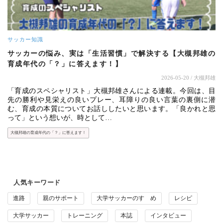
サッカー知識
サッカーの悩み、実は「生活習慣」で解決する【大槻邦雄の
育成年代の「？」に答えます！】
2026-05-20
/ 大槻邦雄
「育成のスペシャリスト」大槻邦雄さんによる連載。今回は、目
先の勝利や見栄えの良いプレー、耳障りの良い言葉の裏側に潜
む、育成の本質についてお話ししたいと思います。「良かれと思
って」という想いが、時として…
大槻邦雄の育成年代の「？」に答えます！
人気キーワード
進路
親のサポート
大学サッカーのすゝめ
レシピ
大学サッカー
トレーニング
本誌
インタビュー