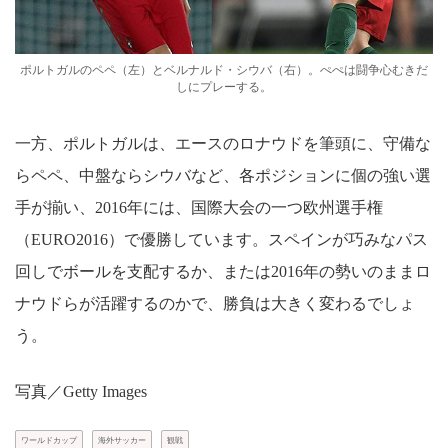
ポルトガルのペペ（左）とベルナルド・シウバ（右）。ぺぺは闘争心むきだ
しにプレーする。
一方、ポルトガルは、エースのロナウドを筆頭に、守備な
らペペ、中盤ならシウバなど、各ポジションに個の強い選
手が揃い、2016年には、国際大会の一つ欧州選手権
（EURO2016）で優勝しています。スペインが巧みなパス
回しでボールを支配するか、または2016年の勢いのままロ
ナウドらが活躍するのかで、勝負は大きく変わるでしょ
う。
写真／Getty Images
ワールドカップ
海外サッカー
観戦