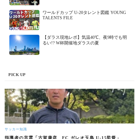
ワールドカップ U-20タレント図鑑 YOUNG
TALENTS FILE
【ダラス現地レポ】気温40℃、夜9時でも明
るい!? W杯開催地ダラスの夏
PICK UP
サッカー知識
指導者の言霊「古賀康彦 FC ガレオ玉島 U-15監督」