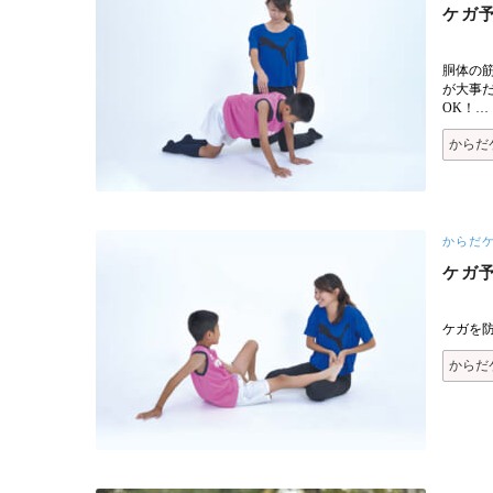
ケガ予
胴体の
が大事
OK！…
からだ
からだ
ケガ
ケガを
からだ