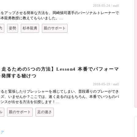
2018-05-24
/ staff
力をアップさせる簡単な方法を、岡崎慎司選手のパーソナルトレーナーで
杉本龍勇教授に教えてもらいました。…
力
姿勢
杉本龍勇
親のサポート
ト
走るための5つの方法】Lesson4 本番でパフォーマ
を発揮する秘けつ
2018-05-19
/ staff
なると緊張したりプレッシャーを感じてしまい、普段通りのプレーができ
ッズ、いませんか？ここでは、速く走るのはもちろん、本番でいつものパ
マンスが出せる方法を伝授します！…
ル
親のサポート
足の速さ
ケア