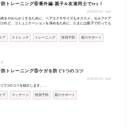
防トレーニング⑥番外編-親子&友達同士でtry！
2018-05-02
/ staff
筋肉をやわらかくするために、ペアエクササイズもオススメ。セルフケア
だけれど、コミュニケーションを深めるために、たまには親子で行っても
ケア
ストレッチ
トレーニング
怪我予防
親のサポート
ケア
予防トレーニング⑤ケガを防ぐ3つのコツ
2018-05-02
/ staff
防ぐ3つのコツを紹介します。…
ケア
マッサージ
怪我予防
親のサポート