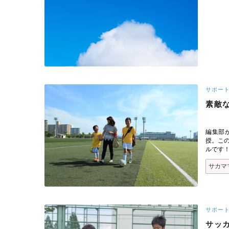
サポー
素敵
編集部
授。こ
ルです
サカマ
サポー
サッ