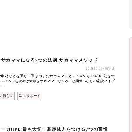
ト
なサカママになる7つの法則 サカママメソッド
2018-06-01
/ 編集部
が取材などを通じて導き出したサカママにとって大切な7つの法則を伝
のメソッドを読めば素敵なサカママになれること間違いなしの必読バイブ
！…
マ初心者
親のサポート
ト
カー力UPに最も大切！基礎体力をつける7つの習慣