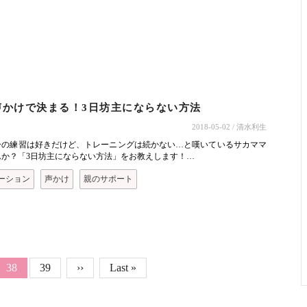
ト
声かけで決まる！3日坊主にならない方法
2018-05-02
/ 清水利生
ーの練習は好きだけど、トレーニングは続かない…と嘆いているサカママ
んか？「3日坊主にならない方法」をお教えします！…
ーション
声かけ
親のサポート
Page
カレントページ
38
39
次ページ
››
最終ページ
Last »