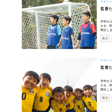
サポー
監督
学年が
かを、
聞きし
全少
サポー
監督
学年が
かを、
聞きし
全少