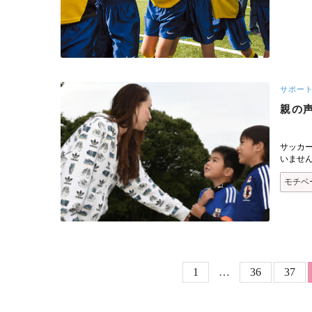
サポー
親の
サッカ
いませ
モチベ
ページ送り
Page
Page
Page
1
…
36
37