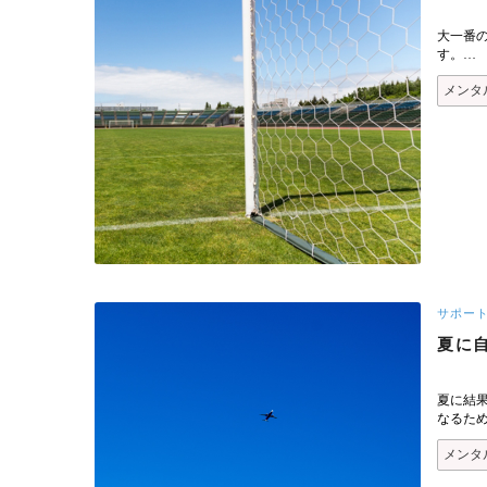
大一番
す。…
メンタ
サポー
夏に
夏に結
なるた
メンタ