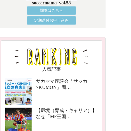
soccermama_vol.58
閲覧はこちら
定期送付お申し込み
人気記事
サカママ座談会「サッカー
×KUMON」両…
【環境（育成・キャリア）】
なぜ「MF王国…