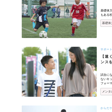
基礎体
もある
基礎体
サポー
【速く
ンス
試合に
ないキ
フォー
メンタ
からだ