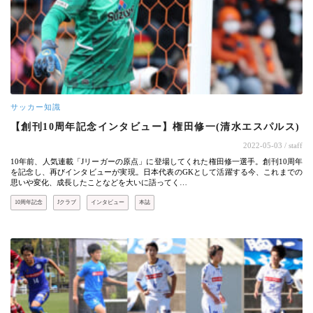
サッカー知識
【創刊10周年記念インタビュー】権田修一(清水エスパルス)
2022-05-03
/ staff
10年前、人気連載「Jリーガーの原点」に登場してくれた権田修一選手。創刊10周年
を記念し、再びインタビューが実現。日本代表のGKとして活躍する今、これまでの
思いや変化、成長したことなどを大いに語ってく…
10周年記念
Jクラブ
インタビュー
本誌