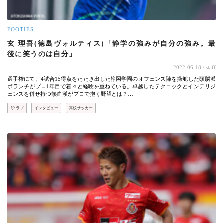
FOOTIES
玄 理吾(徳島ヴォルティス)「静学の強みが自分の強み。最
後に笑うのは自分」
2022-06-18
/ staff
選手権にて、4試合15得点をたたき出した静岡学園のオフェンス陣を操舵した頭脳派
ボランチがプロ1年目で着々と経験を重ねている。卓越したテクニックとインテリジ
ェンスを併せ持つ熱血漢がプロで抱く野望とは？…
Jクラブ
インタビュー
高校サッカー