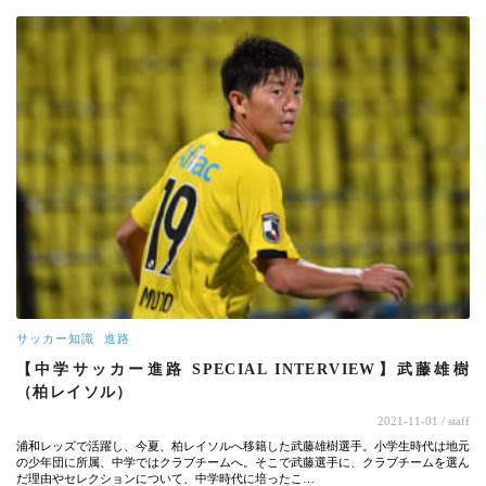
サッカー知識
進路
【中学サッカー進路 SPECIAL INTERVIEW】武藤雄樹
（柏レイソル）
2021-11-01
/ staff
浦和レッズで活躍し、今夏、柏レイソルへ移籍した武藤雄樹選手。小学生時代は地元
の少年団に所属、中学ではクラブチームへ。そこで武藤選手に、クラブチームを選ん
だ理由やセレクションについて、中学時代に培ったこ…