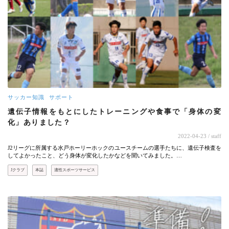
サッカー知識
サポート
遺伝子情報をもとにしたトレーニングや食事で「身体の変
化」ありました？
2022-04-23
/ staff
J2リーグに所属する水戸ホーリーホックのユースチームの選手たちに、遺伝子検査を
してよかったこと、どう身体が変化したかなどを聞いてみました。…
Jクラブ
本誌
適性スポーツサービス