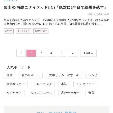
FOOTIES
柴圭汰(福島ユナイテッドFC)「絶対に1年目で結果を残す」
2021-07-10
/ staff
全国を席巻した昌平カルテットの心臓として活躍した小柄なボランチは、誰もが認め
る努力の虫だ。揺らがない強い心で挑むプロ1年目。初志貫徹で結果を残す。…
Jクラブ
インタビュー
高校サッカー
ページ送り
Page
Page
Page
Page
1
カレントページ
2
3
4
5
次ページ
››
最終ページ
Last »
人気キーワード
進路
親のサポート
大学サッカーのすゝめ
レシピ
大学サッカー
トレーニング
本誌
インタビュー
からだケア
ジュニアユース
高校サッカー
食育