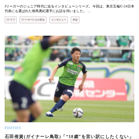
Jリーガーのジュニア時代に迫るインタビューシリーズ。今回は、東京五輪U-24日本
代表にも選ばれた相馬勇紀選手にお話を伺いました。 …
Jクラブ
Jリーガーたちの原点
インタビュー
本誌
FOOTIES
石田侑資(ガイナーレ鳥取)「“18歳”を言い訳にしたくない」