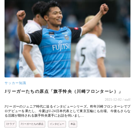
サッカー知識
Jリーガーたちの原点「旗手怜央（川崎フロンターレ）」
2021-12-02
/ staff
Jリーガーのジュニア時代に迫るインタビューシリーズ。昨年川崎フロンターレでプ
ロデビューを果たし、今夏はU-24日本代表として東京五輪にも出場。今後もさらな
る活躍が期待される旗手怜央選手にお話を伺いまし…
Jクラブ
Jリーガーたちの原点
インタビュー
本誌