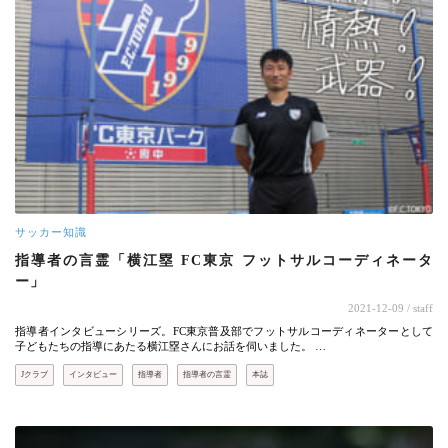
サッカー知識
指導者の言霊「横江塁 FC東京 フットサルコーディネータ
ー」
2021-12-09
/ staff
指導者インタビューシリーズ。FC東京普及部でフットサルコーディネーターとして
子どもたちの指導にあたる横江塁さんにお話を伺いました。 …
Jクラブ
インタビュー
指導者
指導者の言霊
本誌