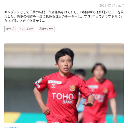
2021-07-17
/ staff
キャプテンとして千葉の名門・市立船橋をけん引し、J3開幕戦では鮮烈デビューを果
たした。鳥取の期待を一身に集める注目のルーキーは、プロ1年目でクラブをJ2に引
き上げることができるか？…
Jクラブ
インタビュー
高校サッカー