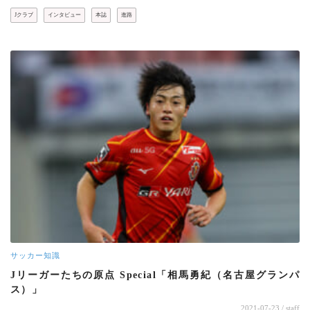
Jクラブ
インタビュー
本誌
進路
サッカー知識
Jリーガーたちの原点 Special「相馬勇紀（名古屋グランパ
ス）」
2021-07-23
/ staff