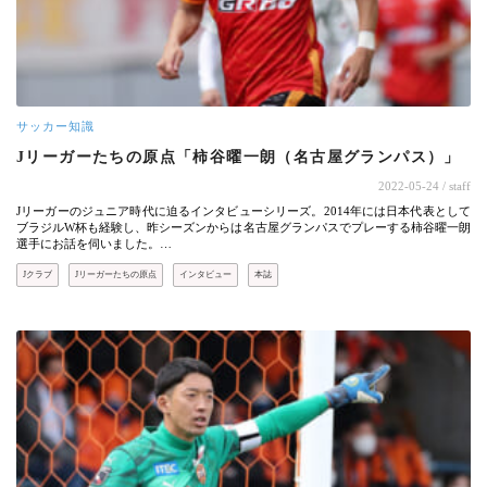
サッカー知識
Jリーガーたちの原点「柿谷曜一朗（名古屋グランパス）」
2022-05-24
/ staff
Jリーガーのジュニア時代に迫るインタビューシリーズ。2014年には日本代表として
ブラジルW杯も経験し、昨シーズンからは名古屋グランパスでプレーする柿谷曜一朗
選手にお話を伺いました。…
Jクラブ
Jリーガーたちの原点
インタビュー
本誌