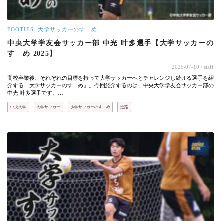
FOOTIES
大学サッカーのすゝめ
中央大学学友会サッカー部 中光 叶多選手【大学サッカーの
すゝめ 2025】
2025-07-10
/ staff
高校卒業後、それぞれの目標を持って大学サッカーへとチャレンジし続ける選手を紹
介する「大学サッカーのすゝめ」。今回紹介するのは、中央大学学友会サッカー部の
中光 叶多選手です。…
中央大学
大学サッカー
大学サッカーのすゝめ
進路