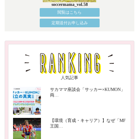
soccermama_vol.58
閲覧はこちら
定期送付お申し込み
人気記事
サカママ座談会「サッカー×KUMON」
両…
【環境（育成・キャリア）】なぜ「MF
王国…