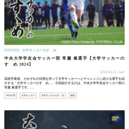
FOOTIES
大学サッカーのすゝめ
中央大学学友会サッカー部 常藤 奏選手【大学サッカーの
すゝめ 2024】
2024-06-25
/ staff
高校卒業後、それぞれの目標を持って大学サッカーへとチャレンジし続ける選手を紹
介する「大学サッカーのすゝめ」。今回紹介するのは、中央大学学友会サッカー部の
常藤 奏選手です。…
中央大学
大学サッカー
大学サッカーのすゝめ
進路