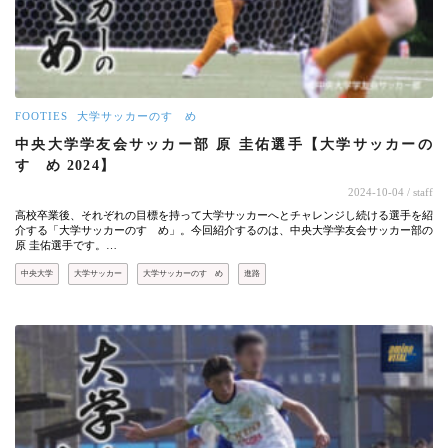
FOOTIES
大学サッカーのすゝめ
中央大学学友会サッカー部 原 圭佑選手【大学サッカーの
すゝめ 2024】
2024-10-04
/ staff
高校卒業後、それぞれの目標を持って大学サッカーへとチャレンジし続ける選手を紹
介する「大学サッカーのすゝめ」。今回紹介するのは、中央大学学友会サッカー部の
原 圭佑選手です。…
中央大学
大学サッカー
大学サッカーのすゝめ
進路