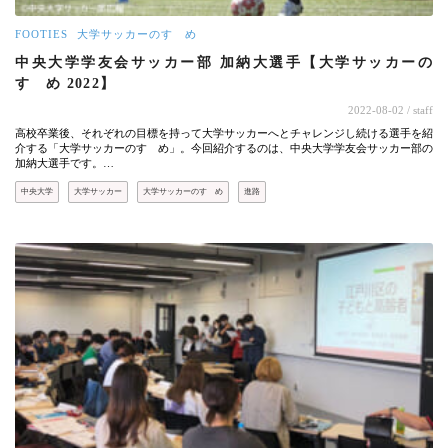
FOOTIES
大学サッカーのすゝめ
中央大学学友会サッカー部 加納大選手【大学サッカーの
すゝめ 2022】
2022-08-02
/ staff
高校卒業後、それぞれの目標を持って大学サッカーへとチャレンジし続ける選手を紹
介する「大学サッカーのすゝめ」。今回紹介するのは、中央大学学友会サッカー部の
加納大選手です。…
中央大学
大学サッカー
大学サッカーのすゝめ
進路