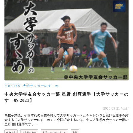
FOOTIES
大学サッカーのすゝめ
中央大学学友会サッカー部 星野 創輝選手【大学サッカーの
すゝめ 2023】
2023-09-21
/ staff
高校卒業後、それぞれの目標を持って大学サッカーへとチャレンジし続ける選手を紹
介する「大学サッカーのすゝめ」。今回紹介するのは、中央大学学友会サッカー部の
星野 創輝選手です。…
中央大学
大学サッカー
大学サッカーのすゝめ
進路