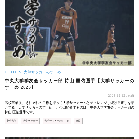
FOOTIES
大学サッカーのすゝめ
中央大学学友会サッカー部 持山 匡佑選手【大学サッカーの
すゝめ 2023】
2023-12-12
/ staff
高校卒業後、それぞれの目標を持って大学サッカーへとチャレンジし続ける選手を紹
介する「大学サッカーのすゝめ」。今回紹介するのは、中央大学学友会サッカー部の
持山 匡佑選手です。…
中央大学
大学サッカー
大学サッカーのすゝめ
進路