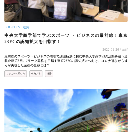
FOOTIES
進路
中央大学商学部で学ぶスポーツ ・ビジネスの最前線！東京
23FCの認知拡大を目指す！
2022-01-26
/ staff
最前線のスポーツ・ビジネスの現場で課題解決に挑む中央大学商学部の活動を追う連
載企画第6回。Jリーグ昇格を目指す東京23FCの認知拡大へ向け、コロナ禍ながら彼
らが実現した企画の全容とは？…
サッカーの続け方
中央大学
進路