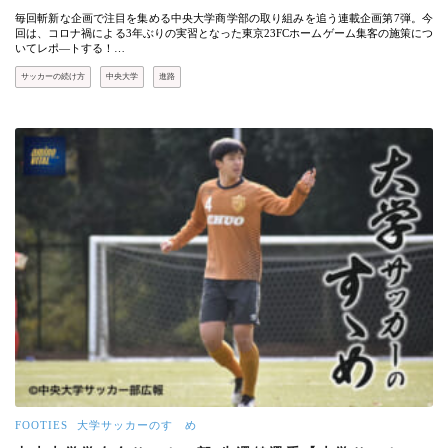
毎回斬新な企画で注目を集める中央大学商学部の取り組みを追う連載企画第7弾。今
回は、コロナ禍による3年ぶりの実習となった東京23FCホームゲーム集客の施策につ
いてレポ―トする！…
サッカーの続け方
中央大学
進路
FOOTIES
大学サッカーのすゝめ