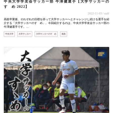
中央大学学友会サッカー部 牛澤健選手【大学サッカーの
すゝめ 2022】
2022-11-03
/ staff
高校卒業後、それぞれの目標を持って大学サッカーへとチャレンジし続ける選手を紹
介する「大学サッカーのすゝめ」。今回紹介するのは、中央大学学友会サッカー部の
牛澤健選手です。…
中央大学
大学サッカー
大学サッカーのすゝめ
進路