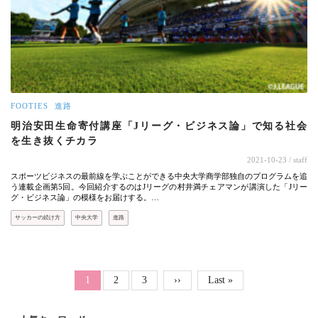
FOOTIES
進路
明治安田生命寄付講座「Jリーグ・ビジネス論」で知る社会
を生き抜くチカラ
2021-10-23
/ staff
スポーツビジネスの最前線を学ぶことができる中央大学商学部独自のプログラムを追
う連載企画第5回。今回紹介するのはJリーグの村井満チェアマンが講演した「Jリー
グ・ビジネス論」の模様をお届けする。…
サッカーの続け方
中央大学
進路
ページ送り
Page
Page
カレントページ
1
2
3
次ページ
››
最終ページ
Last »