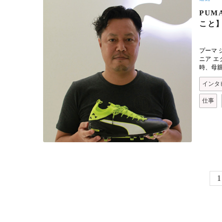
PU
こと
プーマ 
ニア エ
時、母
インタ
仕事
ペ
P
1