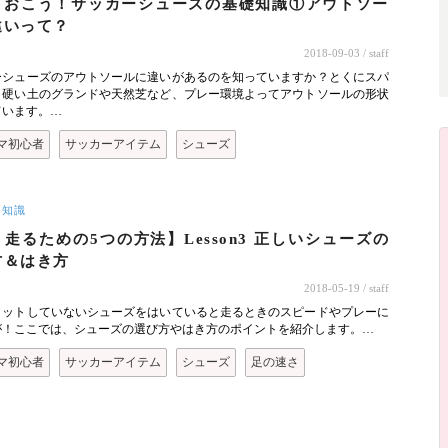
ておこう！サッカーシューズの基礎知識①アウトソー
違いって？
2018-09-03
/ staff
ーシューズのアウトソールに違いがあるのを知っていますか？とくにスパ
、硬い土のグランドや天然芝など、プレー環境よってアウトソールの形状
ています。…
マ初心者
サッカーアイテム
シューズ
ー知識
走るための5つの方法】Lesson3 正しいシューズの
方＆はき方
2018-05-19
/ staff
ィットしていないシューズをはいていると走るときのスピードやプレーに
が！ここでは、シューズの選び方やはき方のポイントを紹介します。…
マ初心者
サッカーアイテム
シューズ
足の速さ