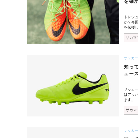
を確
トレシ
か？今
を伝授
サカマ
サッカ
知っ
ュー
サッカ
はアッ
ます。
サカマ
サッカ