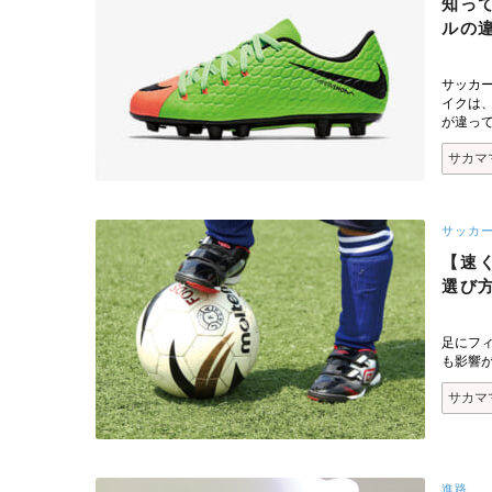
知っ
ルの
サッカ
イクは
が違っ
サカマ
サッカ
【速く
選び
足にフ
も影響
サカマ
進路