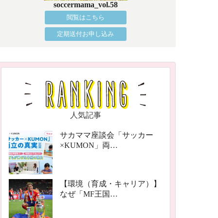
soccermama_vol.58
閲覧はこちら
定期送付お申し込み
人気記事
サカママ座談会「サッカー
×KUMON」両…
【環境（育成・キャリア）】
なぜ「MF王国…