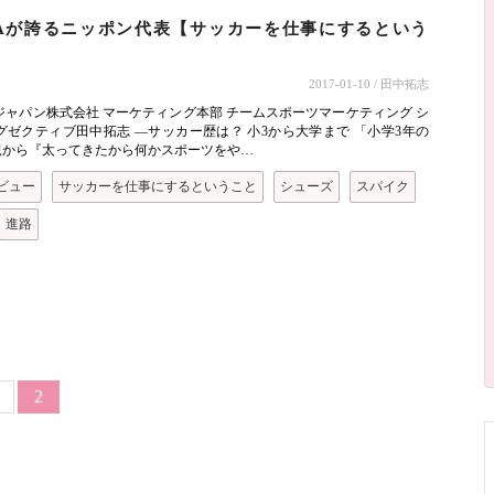
MAが誇るニッポン代表【サッカーを仕事にするという
】
2017-01-10
/ 田中拓志
ジャパン株式会社 マーケティング本部 チームスポーツマーケティング シ
グゼクティブ田中拓志 ―サッカー歴は？ 小3から大学まで 「小学3年の
親から『太ってきたから何かスポーツをや…
ビュー
サッカーを仕事にするということ
シューズ
スパイク
進路
ージ送り
age
カレントページ
2