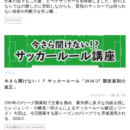
が家の息子もこの夏、ビーチサッカーを初体験しました。砂の上
ならではの難しさに苦戦しながらも、普段のサッカーでは得られ
ない技術や判断力を学ぶ機…
トレーニング
コラム
今さら聞けない！？ サッカールール「2026/27 競技規則の
改正」
2026-08-07
/ 小幡 真一郎
1993年のJリーグ開幕戦で主審を務め、審判界に多大な功績を残し
たレジェンド・小幡真一郎さんによるサッカールール解説シリー
ズ！ 今回は、今日開幕する新シーズンのJリーグでも早速適用され
る、2026/2…
今さら聞けない！？サッカールール