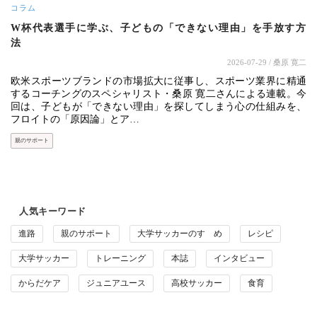
コラム
W杯代表選手に学ぶ、子どもの「できない理由」を手放す方
法
2026-07-29
/ 桑原 寛二
欧米スポーツブランドの市場拡大に従事し、スポーツ業界に精通
するコーチングのスペシャリスト・桑原 寛二さんによる連載。今
回は、子どもが「できない理由」を探してしまう心の仕組みを、
フロイトの「原因論」とア…
親のサポート
人気キーワード
進路
親のサポート
大学サッカーのすゝめ
レシピ
大学サッカー
トレーニング
本誌
インタビュー
からだケア
ジュニアユース
高校サッカー
食育