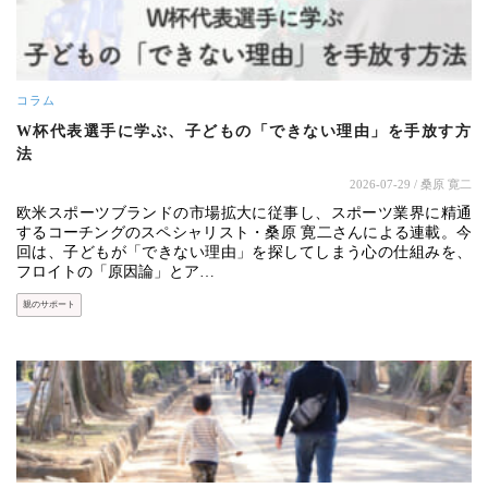
コラム
W杯代表選手に学ぶ、子どもの「できない理由」を手放す方
法
2026-07-29
/ 桑原 寛二
欧米スポーツブランドの市場拡大に従事し、スポーツ業界に精通
するコーチングのスペシャリスト・桑原 寛二さんによる連載。今
回は、子どもが「できない理由」を探してしまう心の仕組みを、
フロイトの「原因論」とア…
親のサポート