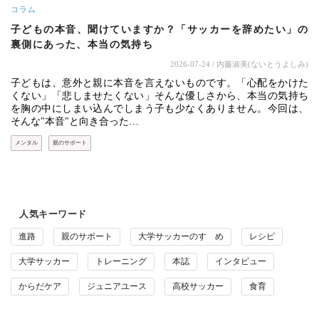
コラム
子どもの本音、聞けていますか？「サッカーを辞めたい」の
裏側にあった、本当の気持ち
2026-07-24
/ 内藤淑美(ないとうよしみ)
子どもは、意外と親に本音を言えないものです。「心配をかけた
くない」「悲しませたくない」そんな優しさから、本当の気持ち
を胸の中にしまい込んでしまう子も少なくありません。今回は、
そんな"本音"と向き合った…
メンタル
親のサポート
人気キーワード
進路
親のサポート
大学サッカーのすゝめ
レシピ
大学サッカー
トレーニング
本誌
インタビュー
からだケア
ジュニアユース
高校サッカー
食育