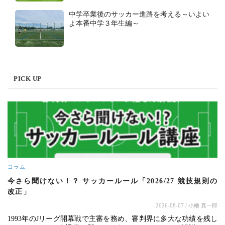
中学卒業後のサッカー進路を考える～いよい
よ本番中学３年生編～
PICK UP
コラム
今さら聞けない！？ サッカールール「2026/27 競技規則の
改正」
2026-08-07
/ 小幡 真一郎
1993年のJリーグ開幕戦で主審を務め、審判界に多大な功績を残し