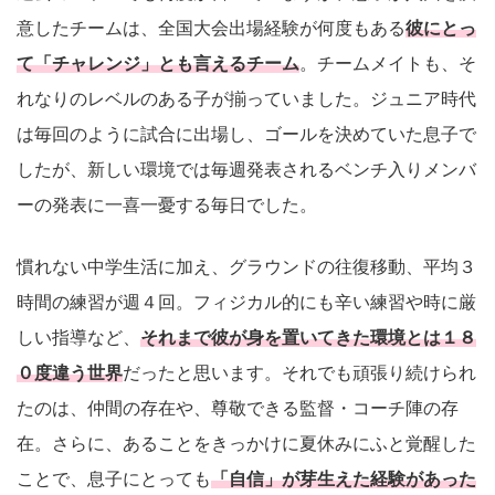
意したチームは、全国大会出場経験が何度もある
彼にとっ
て「チャレンジ」とも言えるチーム
。チームメイトも、そ
れなりのレベルのある子が揃っていました。ジュニア時代
は毎回のように試合に出場し、ゴールを決めていた息子で
したが、新しい環境では毎週発表されるベンチ入りメンバ
ーの発表に一喜一憂する毎日でした。
慣れない中学生活に加え、グラウンドの往復移動、平均３
時間の練習が週４回。フィジカル的にも辛い練習や時に厳
しい指導など、
それまで彼が身を置いてきた環境とは１８
０度違う世界
だったと思います。それでも頑張り続けられ
たのは、仲間の存在や、尊敬できる監督・コーチ陣の存
在。さらに、あることをきっかけに夏休みにふと覚醒した
ことで、息子にとっても
「自信」が芽生えた経験があった