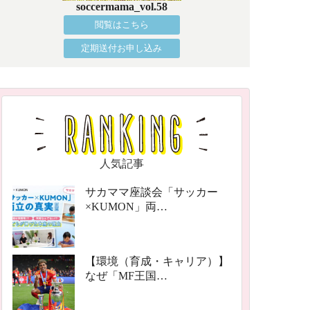
soccermama_vol.58
閲覧はこちら
定期送付お申し込み
人気記事
サカママ座談会「サッカー
×KUMON」両…
【環境（育成・キャリア）】
なぜ「MF王国…