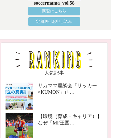
soccermama_vol.58
閲覧はこちら
定期送付お申し込み
人気記事
サカママ座談会「サッカー
×KUMON」両…
【環境（育成・キャリア）】
なぜ「MF王国…