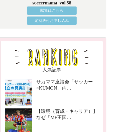
soccermama_vol.58
閲覧はこちら
定期送付お申し込み
人気記事
サカママ座談会「サッカー
×KUMON」両…
【環境（育成・キャリア）】
なぜ「MF王国…