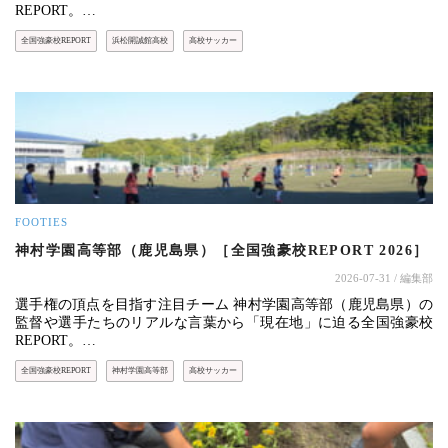
REPORT。…
全国強豪校REPORT
浜松開誠館高校
高校サッカー
FOOTIES
神村学園高等部（鹿児島県）［全国強豪校REPORT 2026］
2026-07-31
/ 編集部
選手権の頂点を目指す注目チーム 神村学園高等部（鹿児島県）の
監督や選手たちのリアルな言葉から「現在地」に迫る全国強豪校
REPORT。…
全国強豪校REPORT
神村学園高等部
高校サッカー