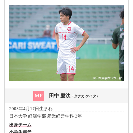
MF
田中 慶汰
（タナカ ケイタ）
2003年4月17日生まれ
日本大学 経済学部 産業経営学科 3年
出身チーム
小学生年代