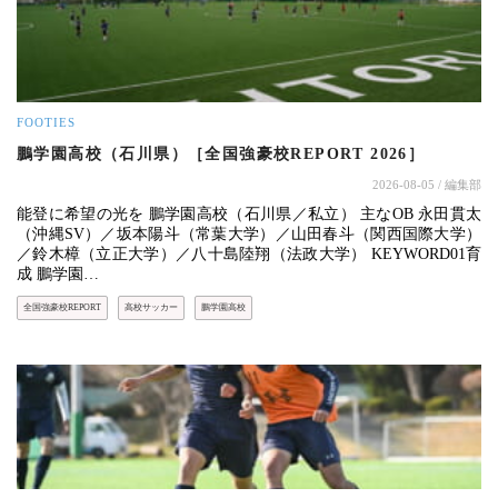
FOOTIES
鵬学園高校（石川県）［全国強豪校REPORT 2026］
2026-08-05
/ 編集部
能登に希望の光を 鵬学園高校（石川県／私立） 主なOB 永田貫太
（沖縄SV）／坂本陽斗（常葉大学）／山田春斗（関西国際大学）
／鈴木樟（立正大学）／八十島陸翔（法政大学） KEYWORD01育
成 鵬学園…
全国強豪校REPORT
高校サッカー
鵬学園高校