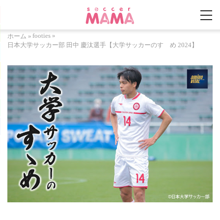
footies
»
ホーム
»
日本大学サッカー部 田中 慶汰選手【大学サッカーのすゝめ 2024】