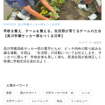
FOOTIES
高川学園サッカー部をつくる日常
学校を整え、チームを整える。生活部が育てるチームの土台
【高川学園サッカー部をつくる日常】
2026-07-30
/ 編集部
高川学園高校サッカー部の選手たちが、ピッチ内外の取り組みを
綴る連載。今回は、「生活部」の活動についてお伝えします。サ
ッカーに限らず、学校全体を美しく保ち、部員全員が規律正しく
快適に学校生活を送れるよう…
人気キーワード
進路
親のサポート
大学サッカーのすゝめ
レシピ
大学サッカー
トレーニング
本誌
インタビュー