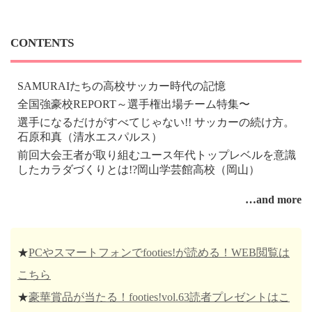
CONTENTS
SAMURAIたちの高校サッカー時代の記憶
全国強豪校REPORT～選手権出場チーム特集〜
選手になるだけがすべてじゃない!! サッカーの続け方。
石原和真（清水エスパルス）
前回大会王者が取り組むユース年代トップレベルを意識
したカラダづくりとは!?岡山学芸館高校（岡山）
…and more
★
PCやスマートフォンでfooties!が読める！WEB閲覧は
こちら
★
豪華賞品が当たる！footies!vol.63読者プレゼントはこ