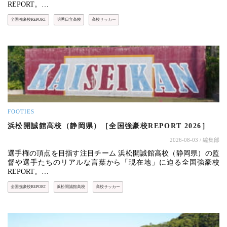
REPORT。…
全国強豪校REPORT
明秀日立高校
高校サッカー
FOOTIES
浜松開誠館高校（静岡県）［全国強豪校REPORT 2026］
2026-08-03
/ 編集部
選手権の頂点を目指す注目チーム 浜松開誠館高校（静岡県）の監
督や選手たちのリアルな言葉から「現在地」に迫る全国強豪校
REPORT。…
全国強豪校REPORT
浜松開誠館高校
高校サッカー