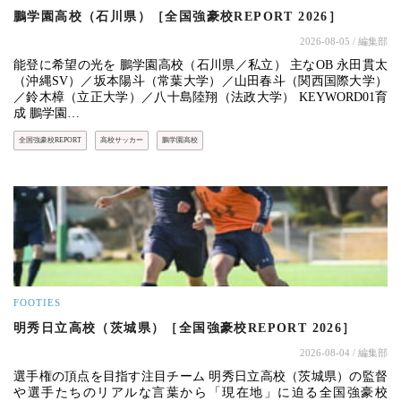
鵬学園高校（石川県）［全国強豪校REPORT 2026］
2026-08-05
/ 編集部
能登に希望の光を 鵬学園高校（石川県／私立） 主なOB 永田貫太
（沖縄SV）／坂本陽斗（常葉大学）／山田春斗（関西国際大学）
／鈴木樟（立正大学）／八十島陸翔（法政大学） KEYWORD01育
成 鵬学園…
全国強豪校REPORT
高校サッカー
鵬学園高校
FOOTIES
明秀日立高校（茨城県）［全国強豪校REPORT 2026］
2026-08-04
/ 編集部
選手権の頂点を目指す注目チーム 明秀日立高校（茨城県）の監督
や選手たちのリアルな言葉から「現在地」に迫る全国強豪校