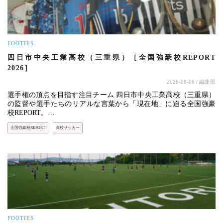
FOOTIES
四日市中央工業高校（三重県）［全国強豪校REPORT
2026］
2026-08-06
/ 編集部
選手権の頂点を目指す注目チーム 四日市中央工業高校（三重県）
の監督や選手たちのリアルな言葉から「現在地」に迫る全国強豪
校REPORT。…
全国強豪校REPORT
高校サッカー
FOOTIES