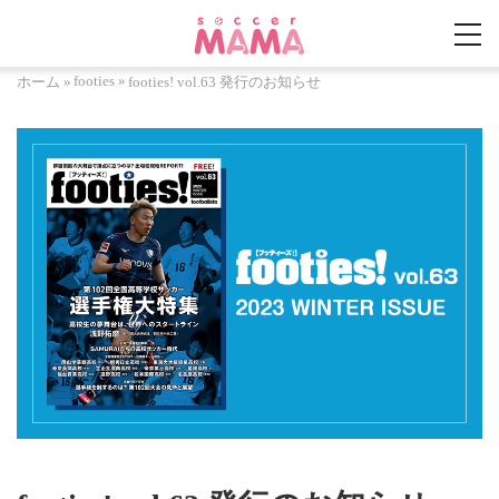
footies
»
ホーム
»
footies! vol.63 発行のお知らせ