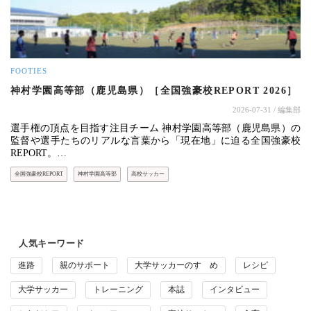
FOOTIES
神村学園高等部（鹿児島県）［全国強豪校REPORT 2026］
2026-07-31
/ 編集部
選手権の頂点を目指す注目チーム 神村学園高等部（鹿児島県）の
監督や選手たちのリアルな言葉から「現在地」に迫る全国強豪校
REPORT。…
全国強豪校REPORT
神村学園高等部
高校サッカー
人気キーワード
進路
親のサポート
大学サッカーのすゝめ
レシピ
大学サッカー
トレーニング
本誌
インタビュー