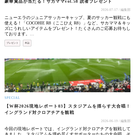
豪華賞品が当たる！サカママvol.58 読者プレゼント
2026-07-17
/ 編集部
ニューエラのジュニアサッカーキャップ、夏のサッカー観戦にも
使える！「COCOHIE R8（ここひえ R8）」など、サカママ＆キッ
ズにうれしいアイテムをプレゼント！たくさんのご応募お待ちし
ております。…
プレゼント
本誌
SPECIAL
【W杯2026現地レポート03】スタジアムを揺らす大合唱！
イングランド対クロアチアを観戦
2026-06-19
/ 編集部
今回の現地レポートでは、イングランド対クロアチアを観戦して
きました。スタジアムを埋め尽くすサポーターたちの大合唱、そ