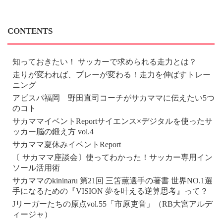
CONTENTS
知っておきたい！ サッカーで求められる走力とは？
走りが変われば、プレーが変わる！走力を伸ばすトレー
ニング
アビスパ福岡 野田直司コーチがサカママに伝えたい5つ
のコト
サカママイベントReportサイエンス×デジタルを使ったサ
ッカー脳の鍛え方 vol.4
サカママ夏休みイベントReport
〔 サカママ座談会〕使ってわかった！サッカー専用イン
ソール活用術
サカママのkininaru 第21回 三笘薫選手の著書 世界NO.1選
手になるための『VISION 夢を叶える逆算思考』って？
Jリーガーたちの原点vol.55「市原吏音」（RB大宮アルデ
ィージャ）