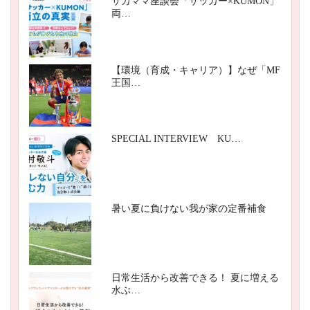
サカママ座談会「サッカー×KUMON」
両…
【環境（育成・キャリア）】なぜ「MF
王国…
SPECIAL INTERVIEW KU…
暑い夏に負けない我が家の定番補食
日常生活から改善できる！ 夏に増える
水ぶ…