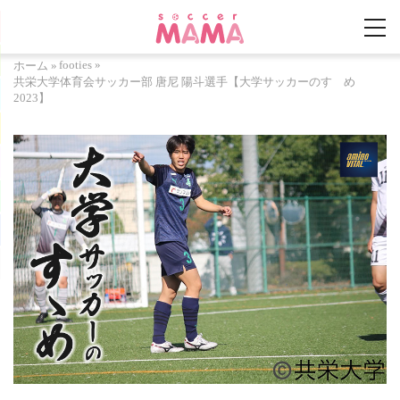
footies
»
ホーム
»
共栄大学体育会サッカー部 唐尼 陽斗選手【大学サッカーのすゝめ
2023】