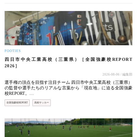
FOOTIES
四日市中央工業高校（三重県）［全国強豪校REPORT
2026］
2026-08-06
/ 編集部
選手権の頂点を目指す注目チーム 四日市中央工業高校（三重県）
の監督や選手たちのリアルな言葉から「現在地」に迫る全国強豪
校REPORT。…
全国強豪校REPORT
高校サッカー