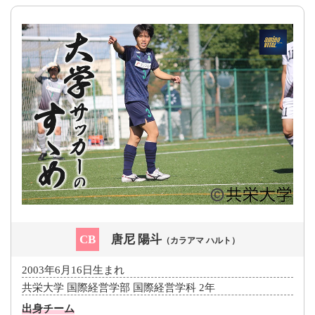
CB
唐尼 陽斗
（カラアマ ハルト）
2003年6月16日生まれ
共栄大学 国際経営学部 国際経営学科 2年
出身チーム