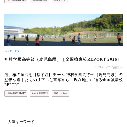
FOOTIES
神村学園高等部（鹿児島県）［全国強豪校REPORT 2026］
2026-07-31
/ 編集部
選手権の頂点を目指す注目チーム 神村学園高等部（鹿児島県）の
監督や選手たちのリアルな言葉から「現在地」に迫る全国強豪校
REPORT。…
全国強豪校REPORT
神村学園高等部
高校サッカー
人気キーワード