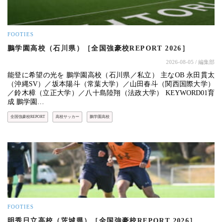
FOOTIES
鵬学園高校（石川県）［全国強豪校REPORT 2026］
2026-08-05
/ 編集部
能登に希望の光を 鵬学園高校（石川県／私立） 主なOB 永田貫太
（沖縄SV）／坂本陽斗（常葉大学）／山田春斗（関西国際大学）
／鈴木樟（立正大学）／八十島陸翔（法政大学） KEYWORD01育
成 鵬学園…
全国強豪校REPORT
高校サッカー
鵬学園高校
FOOTIES
明秀日立高校（茨城県）［全国強豪校REPORT 2026］