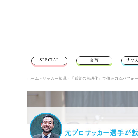
SPECIAL
食育
サッ
ホーム
»
サッカー知識
»
「感覚の言語化」で修正力＆パフォー