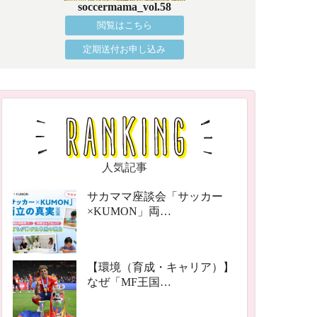
soccermama_vol.58
閲覧はこちら
定期送付お申し込み
人気記事
サカママ座談会「サッカー
×KUMON」両…
【環境（育成・キャリア）】
なぜ「MF王国…