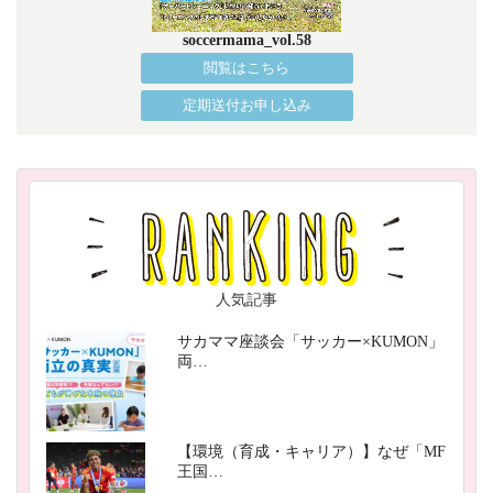
soccermama_vol.58
閲覧はこちら
定期送付お申し込み
人気記事
サカママ座談会「サッカー×KUMON」
両…
【環境（育成・キャリア）】なぜ「MF
王国…