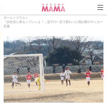
ホーム
»
コラム
»
「試合見に来なくていいよ！」息子の一言で変わった我が家のサッカー
応援