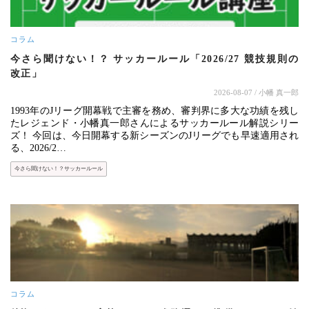
コラム
今さら聞けない！？ サッカールール「2026/27 競技規則の
改正」
2026-08-07
/ 小幡 真一郎
1993年のJリーグ開幕戦で主審を務め、審判界に多大な功績を残し
たレジェンド・小幡真一郎さんによるサッカールール解説シリー
ズ！ 今回は、今日開幕する新シーズンのJリーグでも早速適用され
る、2026/2…
今さら聞けない！？サッカールール
コラム