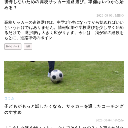
後悔しないための高校サッカー進路選び。準備はいつから始
める？
2026-08-06
/ MIHO
高校サッカーの進路選びは、中学3年生になってから始めればいい
というわけではありません。情報収集や学校選びを少し早く始め
るだけで、選択肢は大きく広がります。今回は、我が家の経験を
もとに、進路準備のポイン…
親のサポート
進路
コラム
子どもがもっと話したくなる、サッカーを通したコーチング
のすすめ
2026-08-04
/ そのか
「こうしたほうがいいよ」「なんでそうしたの？」と声をかけた