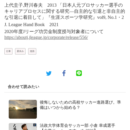
上代圭子,野川春夫 2013 「日本人元プロサッカー選手の
キャリアプロセスに関する研究―自主的な引退と非自主的
な引退に着目して」『生涯スポーツ学研究』vol9, No.1・2
J. League Hand Book 2021
2020年度Jリーグ功労金制度授与対象者について
https://aboutj.jleague.jp/corporate/release/556/
仕事
夏休み
進路
合わせて読みたい
後悔しないための高校サッカー進路選び。準
備はいつから始める？
法政大学体育会サッカー部 小倉 幸成選手