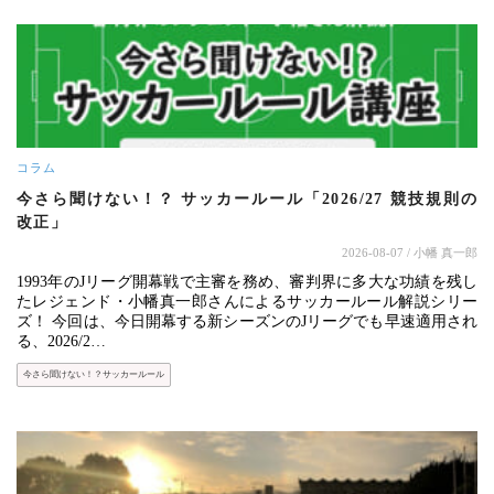
コラム
今さら聞けない！？ サッカールール「2026/27 競技規則の
改正」
2026-08-07
/ 小幡 真一郎
1993年のJリーグ開幕戦で主審を務め、審判界に多大な功績を残し
たレジェンド・小幡真一郎さんによるサッカールール解説シリー
ズ！ 今回は、今日開幕する新シーズンのJリーグでも早速適用され
る、2026/2…
今さら聞けない！？サッカールール