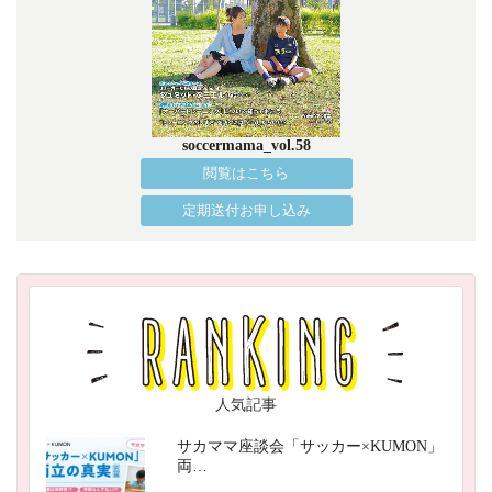
soccermama_vol.58
閲覧はこちら
定期送付お申し込み
人気記事
サカママ座談会「サッカー×KUMON」
両…