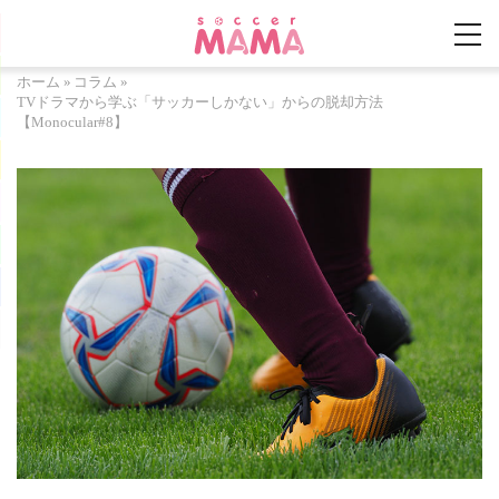
ホーム
»
コラム
»
TVドラマから学ぶ「サッカーしかない」からの脱却方法
【Monocular#8】