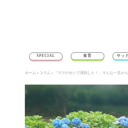
SPECIAL
食育
サッ
ホーム
»
コラム
»
「ママのせいで遅刻した！」そんな一言か