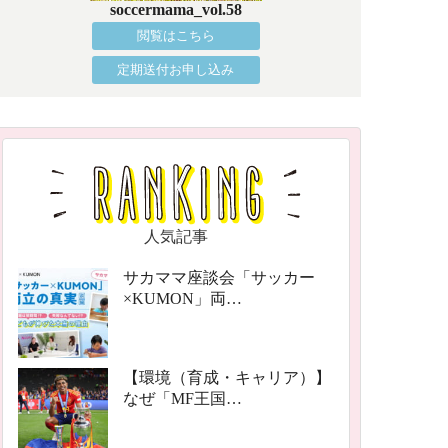
soccermama_vol.58
閲覧はこちら
定期送付お申し込み
人気記事
サカママ座談会「サッカー
×KUMON」両…
【環境（育成・キャリア）】
なぜ「MF王国…