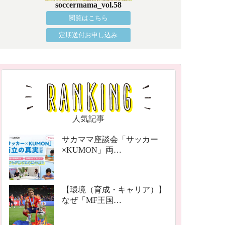
soccermama_vol.58
閲覧はこちら
定期送付お申し込み
人気記事
サカママ座談会「サッカー
×KUMON」両…
【環境（育成・キャリア）】
なぜ「MF王国…