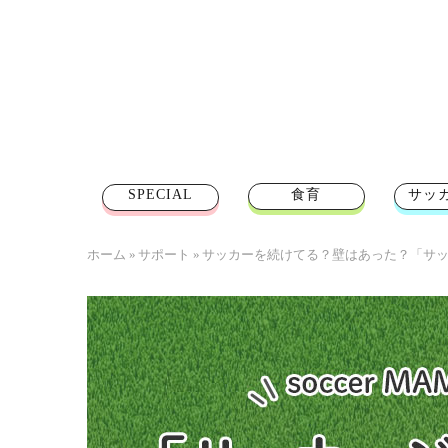
SPECIAL
食育
サッ
ホーム
»
サポート
»
サッカーを続けてる？壁はあった？「サ