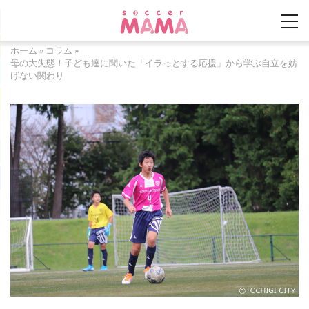
ホーム
»
コラム
»
母の大失態！子ども達に聞いた「イラっとする応援」から学ぶ自立を妨
げない関わり