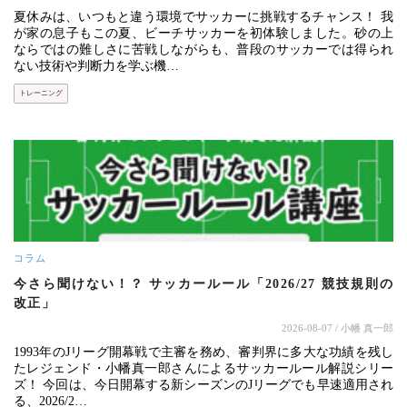
夏休みは、いつもと違う環境でサッカーに挑戦するチャンス！ 我
が家の息子もこの夏、ビーチサッカーを初体験しました。砂の上
ならではの難しさに苦戦しながらも、普段のサッカーでは得られ
ない技術や判断力を学ぶ機…
トレーニング
コラム
今さら聞けない！？ サッカールール「2026/27 競技規則の
改正」
2026-08-07
/ 小幡 真一郎
1993年のJリーグ開幕戦で主審を務め、審判界に多大な功績を残し
たレジェンド・小幡真一郎さんによるサッカールール解説シリー
ズ！ 今回は、今日開幕する新シーズンのJリーグでも早速適用され
る、2026/2…