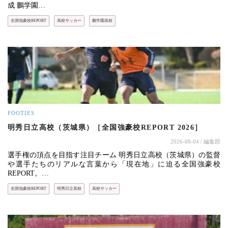
成 鵬学園…
全国強豪校REPORT
高校サッカー
鵬学園高校
FOOTIES
明秀日立高校（茨城県）［全国強豪校REPORT 2026］
2026-08-04
/ 編集部
選手権の頂点を目指す注目チーム 明秀日立高校（茨城県）の監督
や選手たちのリアルな言葉から「現在地」に迫る全国強豪校
REPORT。…
全国強豪校REPORT
明秀日立高校
高校サッカー