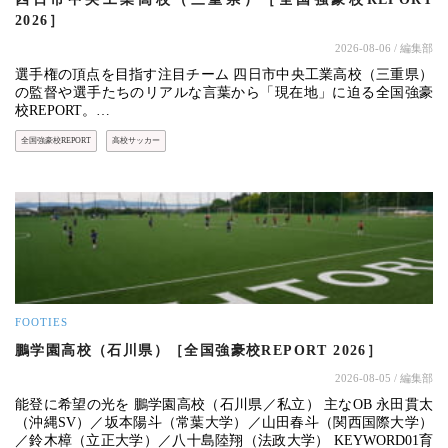
2026］
2026-08-06
/ 編集部
選手権の頂点を目指す注目チーム 四日市中央工業高校（三重県）
の監督や選手たちのリアルな言葉から「現在地」に迫る全国強豪
校REPORT。…
全国強豪校REPORT
高校サッカー
FOOTIES
鵬学園高校（石川県）［全国強豪校REPORT 2026］
2026-08-05
/ 編集部
能登に希望の光を 鵬学園高校（石川県／私立） 主なOB 永田貫太
（沖縄SV）／坂本陽斗（常葉大学）／山田春斗（関西国際大学）
／鈴木樟（立正大学）／八十島陸翔（法政大学） KEYWORD01育