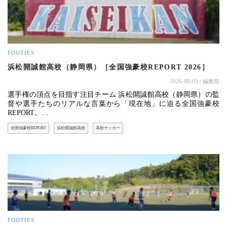
FOOTIES
浜松開誠館高校（静岡県）［全国強豪校REPORT 2026］
2026-08-03
/ 編集部
選手権の頂点を目指す注目チーム 浜松開誠館高校（静岡県）の監
督や選手たちのリアルな言葉から「現在地」に迫る全国強豪校
REPORT。…
全国強豪校REPORT
浜松開誠館高校
高校サッカー
FOOTIES