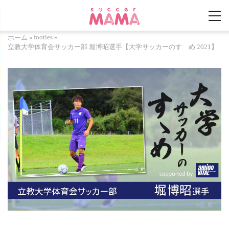
footies
»
ホーム
»
立教大学体育会サッカー部 堀博昭選手【大学サッカーのすゝめ 2021】