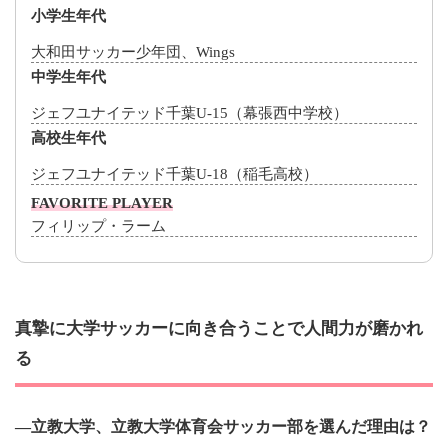
小学生年代
大和田サッカー少年団、Wings
中学生年代
ジェフユナイテッド千葉U-15（幕張西中学校）
高校生年代
ジェフユナイテッド千葉U-18（稲毛高校）
FAVORITE PLAYER
フィリップ・ラーム
真摯に大学サッカーに向き合うことで人間力が磨かれ
る
―立教大学、立教大学体育会サッカー部を選んだ理由は？