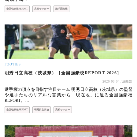
全国強豪校REPORT
高校サッカー
鵬学園高校
FOOTIES
明秀日立高校（茨城県）［全国強豪校REPORT 2026］
2026-08-04
/ 編集部
選手権の頂点を目指す注目チーム 明秀日立高校（茨城県）の監督
や選手たちのリアルな言葉から「現在地」に迫る全国強豪校
REPORT。…
全国強豪校REPORT
明秀日立高校
高校サッカー