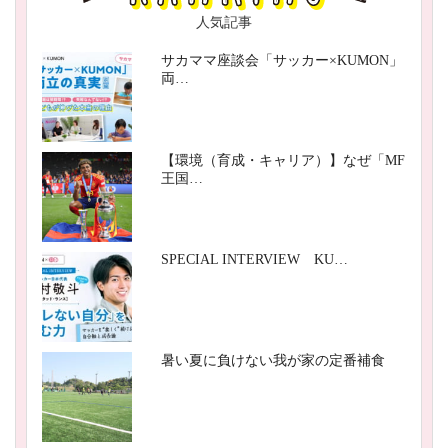
人気記事
サカママ座談会「サッカー×KUMON」
両…
【環境（育成・キャリア）】なぜ「MF
王国…
SPECIAL INTERVIEW KU…
暑い夏に負けない我が家の定番補食