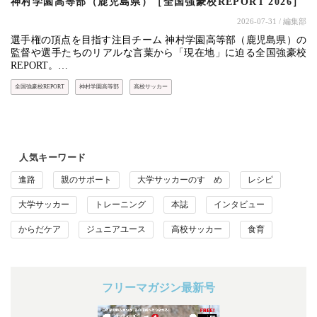
神村学園高等部（鹿児島県）［全国強豪校REPORT 2026］
2026-07-31
/ 編集部
選手権の頂点を目指す注目チーム 神村学園高等部（鹿児島県）の
監督や選手たちのリアルな言葉から「現在地」に迫る全国強豪校
REPORT。…
全国強豪校REPORT
神村学園高等部
高校サッカー
人気キーワード
進路
親のサポート
大学サッカーのすゝめ
レシピ
大学サッカー
トレーニング
本誌
インタビュー
からだケア
ジュニアユース
高校サッカー
食育
フリーマガジン最新号