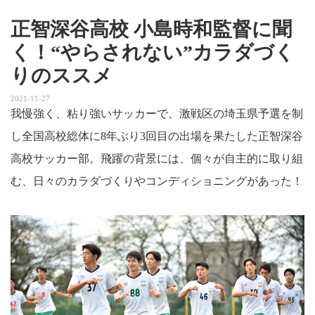
正智深谷高校 小島時和監督に聞
く！“やらされない”カラダづく
りのススメ
2021-11-27
我慢強く、粘り強いサッカーで、激戦区の埼玉県予選を制
し全国高校総体に8年ぶり3回目の出場を果たした正智深谷
高校サッカー部。飛躍の背景には、個々が自主的に取り組
む、日々のカラダづくりやコンディショニングがあった！