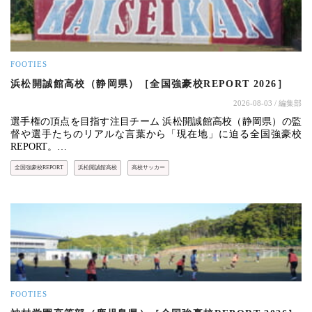
FOOTIES
浜松開誠館高校（静岡県）［全国強豪校REPORT 2026］
2026-08-03
/ 編集部
選手権の頂点を目指す注目チーム 浜松開誠館高校（静岡県）の監
督や選手たちのリアルな言葉から「現在地」に迫る全国強豪校
REPORT。…
全国強豪校REPORT
浜松開誠館高校
高校サッカー
FOOTIES