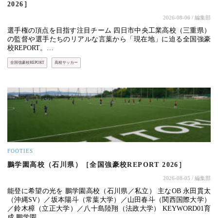
2026］
2026-08-06
/ 編集部
選手権の頂点を目指す注目チーム 四日市中央工業高校（三重県）
の監督や選手たちのリアルな言葉から「現在地」に迫る全国強豪
校REPORT。…
全国強豪校REPORT
高校サッカー
FOOTIES
鵬学園高校（石川県）［全国強豪校REPORT 2026］
2026-08-05
/ 編集部
能登に希望の光を 鵬学園高校（石川県／私立） 主なOB 永田貫太
（沖縄SV）／坂本陽斗（常葉大学）／山田春斗（関西国際大学）
／鈴木樟（立正大学）／八十島陸翔（法政大学） KEYWORD01育
成 鵬学園…