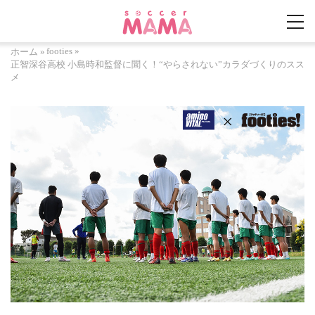
footies
»
ホーム
»
正智深谷高校 小島時和監督に聞く！“やらされない”カラダづくりのスス
メ