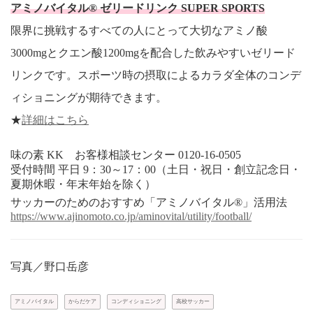
アミノバイタル® ゼリードリンク SUPER SPORTS
限界に挑戦するすべての人にとって大切なアミノ酸
3000mgとクエン酸1200mgを配合した飲みやすいゼリード
リンクです。スポーツ時の摂取によるカラダ全体のコンデ
ィショニングが期待できます。
★
詳細はこちら
味の素 KK お客様相談センター 0120-16-0505
受付時間 平日 9：30～17：00（土日・祝日・創立記念日・
夏期休暇・年末年始を除く）
サッカーのためのおすすめ「アミノバイタル®」活用法
https://www.ajinomoto.co.jp/aminovital/utility/football/
写真／野口岳彦
アミノバイタル
からだケア
コンディショニング
高校サッカー