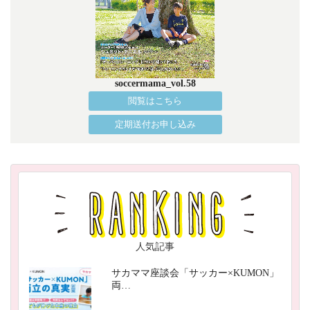
soccermama_vol.58
閲覧はこちら
定期送付お申し込み
人気記事
サカママ座談会「サッカー×KUMON」
両…