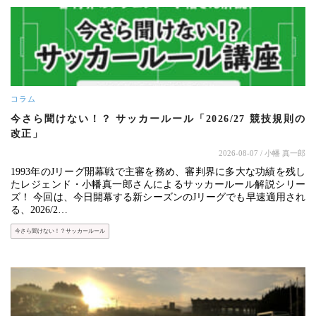
コラム
今さら聞けない！？ サッカールール「2026/27 競技規則の
改正」
2026-08-07
/ 小幡 真一郎
1993年のJリーグ開幕戦で主審を務め、審判界に多大な功績を残し
たレジェンド・小幡真一郎さんによるサッカールール解説シリー
ズ！ 今回は、今日開幕する新シーズンのJリーグでも早速適用され
る、2026/2…
今さら聞けない！？サッカールール