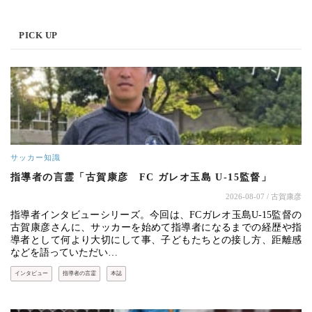
PICK UP
サッカー知識
指導者の言霊「古賀康彦 FC ガレオ玉島 U-15監督」
2026-08-07
/ 古賀康彦
指導者インタビューシリーズ。今回は、FCガレオ玉島U-15監督の
古賀康彦さんに、サッカーを始めて指導者になるまでの経歴や指
導者として何より大切にして事、子どもたちとの接し方、距離感
などを語っていただい…
インタビュー
指導者の言霊
本誌