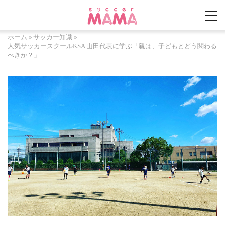
ホーム
»
サッカー知識
»
人気サッカースクールKSA 山田代表に学ぶ「親は、子どもとどう関わる
べきか？」