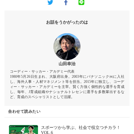
お話をうかがったのは
山田幸治
コーディー・サッカー・アカデミー代表
1980年5月26日生まれ、大阪府出身。2003年にパナソニック㈱に入社
し、海外人事・人材マネジメント等を担当。2015年に独立し、コーデ
ィー・サッカー・アカデミーを主宰。賢く力強く個性的な選手を育成
し、毎年、J育成組織やナショナルトレセンに選手を多数輩出するな
ど、育成のスペシャリストとして活躍。
合わせて読みたい
スポーツから学ぶ、社会で役立つチカラ！
VOL.6