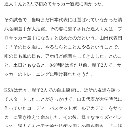
逞人くんと2人で初めてサッカー観戦に向かった。
その試合で、当時まだ日本代表には選ばれていなかった清
武弘嗣選手が大活躍。その姿に魅了された逞人くんは「プ
ロサッカー選手になる」と決めたのだという。山田代表曰
く「その日を境に、やるならとことんやるということで、
雨の日も風の日も、アホほど練習をしてきました」とのこ
と。土日ともなると、8-9時間は当たり前。親子2人で、サ
ッカーのトレーニングに明け暮れたそうだ。
KSAは元々、親子2人での自主練習に、近所の友達を誘っ
てスタートしたことがきっかけで、山田代表が大学時代に
作っていたコーディーバスケットボールアカデミーをサッ
カーに置き換えて命名した。その後、様々なキッズイベン
トで、逞人くんの天才的な技術が周りの目を惹き、「一緒