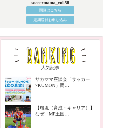
soccermama_vol.58
閲覧はこちら
定期送付お申し込み
人気記事
サカママ座談会「サッカー
×KUMON」両…
【環境（育成・キャリア）】
なぜ「MF王国…