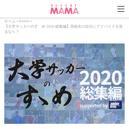
footies
»
ホーム
»
【大学サッカーのすゝめ 2020 総集編】高校生の自分にアドバイスを送
るなら？