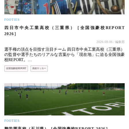
FOOTIES
四日市中央工業高校（三重県）［全国強豪校REPORT
2026］
2026-08-06
/ 編集部
選手権の頂点を目指す注目チーム 四日市中央工業高校（三重県）
の監督や選手たちのリアルな言葉から「現在地」に迫る全国強豪
校REPORT。…
全国強豪校REPORT
高校サッカー
FOOTIES
鵬学園高校（石川県）［全国強豪校REPORT 2026］