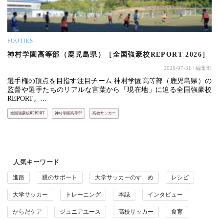
FOOTIES
神村学園高等部（鹿児島県）［全国強豪校REPORT 2026］
2026-07-31
/ 編集部
選手権の頂点を目指す注目チーム 神村学園高等部（鹿児島県）の
監督や選手たちのリアルな言葉から「現在地」に迫る全国強豪校
REPORT。…
全国強豪校REPORT
神村学園高等部
高校サッカー
人気キーワード
進路
親のサポート
大学サッカーのすゝめ
レシピ
大学サッカー
トレーニング
本誌
インタビュー
からだケア
ジュニアユース
高校サッカー
食育