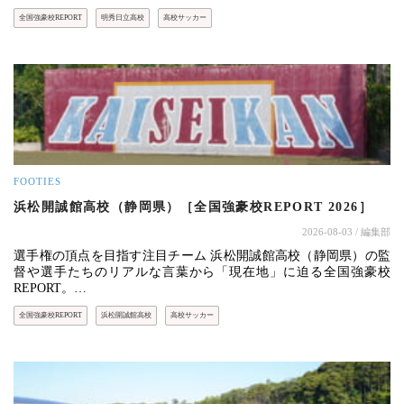
全国強豪校REPORT
明秀日立高校
高校サッカー
FOOTIES
浜松開誠館高校（静岡県）［全国強豪校REPORT 2026］
2026-08-03
/ 編集部
選手権の頂点を目指す注目チーム 浜松開誠館高校（静岡県）の監
督や選手たちのリアルな言葉から「現在地」に迫る全国強豪校
REPORT。…
全国強豪校REPORT
浜松開誠館高校
高校サッカー