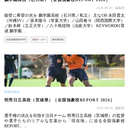
2026-08-05
/ 編集部
能登に希望の光を 鵬学園高校（石川県／私立） 主なOB 永田貫太
（沖縄SV）／坂本陽斗（常葉大学）／山田春斗（関西国際大学）
／鈴木樟（立正大学）／八十島陸翔（法政大学） KEYWORD01育
成 鵬学園…
全国強豪校REPORT
高校サッカー
鵬学園高校
FOOTIES
明秀日立高校（茨城県）［全国強豪校REPORT 2026］
2026-08-04
/ 編集部
選手権の頂点を目指す注目チーム 明秀日立高校（茨城県）の監督
や選手たちのリアルな言葉から「現在地」に迫る全国強豪校
REPORT。…