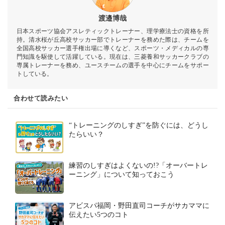
渡邉博哉
日本スポーツ協会アスレティックトレーナー、理学療法士の資格を所
持。清水桜が丘高校サッカー部でトレーナーを務めた際は、チームを
全国高校サッカー選手権出場に導くなど、スポーツ・メディカルの専
門知識を駆使して活躍している。現在は、三菱養和サッカークラブの
専属トレーナーを務め、ユースチームの選手を中心にチームをサポー
トしている。
合わせて読みたい
“トレーニングのしすぎ”を防ぐには、どうし
たらいい？
練習のしすぎはよくないの!?「オーバートレ
ーニング」について知っておこう
アビスパ福岡・野田直司コーチがサカママに
伝えたい5つのコト