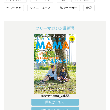
からだケア
ジュニアユース
高校サッカー
食育
フリーマガジン最新号
soccermama_vol.58
閲覧はこちら