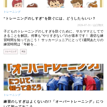
トレーニング
“トレーニングのしすぎ”を防ぐには、どうしたらいい？
2026-07-31
/ 山口翔大
子どものトレーニングのしすぎを防ぐために、サカママとしてで
きることを解説。何事も“やりすぎない”のが基本です！ 適切な練
習時間を知っておこう！ サッカージュニアにとって1週間あたりの
練習時間は「年齢を…
トレーニング
本誌
トレーニング
練習のしすぎはよくないの!?「オーバートレーニング」につ
いて知っておこう