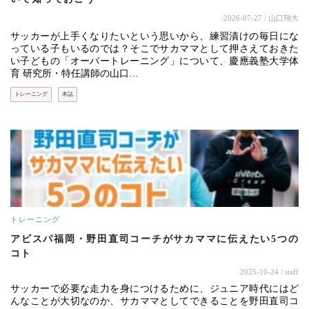
2026-07-27
/ 山口翔大
サッカーが上手くなりたいという思いから、練習漬けの毎日にな
っている子もいるのでは？そこでサカママとして押さえておきた
い子どもの「オーバートレーニング」について、慶應義塾大学体
育 研究所・特任講師の山口…
トレーニング
本誌
トレーニング
アビスパ福岡・野田直司コーチがサカママに伝えたい5つの
コト
2025-10-24
/ staff
サッカーで必要な走力を身につけるために、ジュニア時代にはど
んなことが大切なのか、サカママとしてできることを野田直司コ