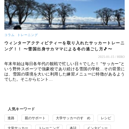
コラム
トレーニング
ウィンターアクティビティーを取り入れたサッカートレーニ
ング！！ 〜雪国出身サカママによる冬の過ごし方🎵〜
2025-01-15
/ HIRO
年末年始は毎日各年代の観戦で忙しい日々でした！ “サッカー”と
いう野外スポーツで強豪校であり続ける雪国の学校…その背景に
は、雪国の環境を大いに利用した練習メニューに特徴があるよう
でした。そこからヒント…
人気キーワード
進路
親のサポート
大学サッカーのすゝめ
レシピ
大学サッカー
トレーニング
本誌
インタビュー