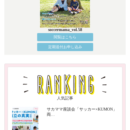
soccermama_vol.58
閲覧はこちら
定期送付お申し込み
人気記事
サカママ座談会「サッカー×KUMON」
両…