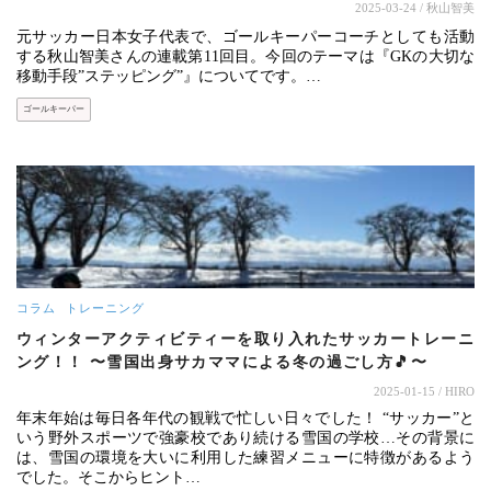
2025-03-24
/ 秋山智美
元サッカー日本女子代表で、ゴールキーパーコーチとしても活動
する秋山智美さんの連載第11回目。今回のテーマは『GKの大切な
移動手段”ステッピング”』についてです。…
ゴールキーパー
コラム
トレーニング
ウィンターアクティビティーを取り入れたサッカートレーニ
ング！！ 〜雪国出身サカママによる冬の過ごし方🎵〜
2025-01-15
/ HIRO
年末年始は毎日各年代の観戦で忙しい日々でした！ “サッカー”と
いう野外スポーツで強豪校であり続ける雪国の学校…その背景に
は、雪国の環境を大いに利用した練習メニューに特徴があるよう
でした。そこからヒント…