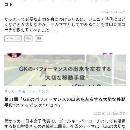
コト
2025-10-24
/ staff
サッカーで必要な走力を身につけるために、ジュニア時代にはど
んなことが大切なのか、サカママとしてできることを野田直司コ
ーチが教えてくれました！…
トレーニング
本誌
特集
サッカー知識
トレーニング
第11回『GKのパフォーマンスの出来を左右する大切な移動
手段“ステッピング”とは？』
2025-03-24
/ 秋山智美
元サッカー日本女子代表で、ゴールキーパーコーチとしても活動
する秋山智美さんの連載第11回目。今回のテーマは『GKの大切な