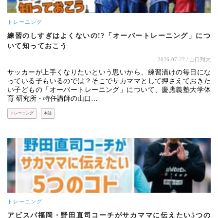
トレーニング
練習のしすぎはよくないの!?「オーバートレーニング」につ
いて知っておこう
2026-07-27
/ 山口翔大
サッカーが上手くなりたいという思いから、練習漬けの毎日にな
っている子もいるのでは？そこでサカママとして押さえておきた
い子どもの「オーバートレーニング」について、慶應義塾大学体
育 研究所・特任講師の山口…
トレーニング
本誌
トレーニング
アビスパ福岡・野田直司コーチがサカママに伝えたい5つの