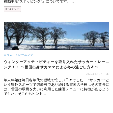
移動手段”ステッピング”』についてです。…
ゴールキーパー
コラム
トレーニング
ウィンターアクティビティーを取り入れたサッカートレーニ
ング！！ 〜雪国出身サカママによる冬の過ごし方🎵〜
2025-01-15
/ HIRO
年末年始は毎日各年代の観戦で忙しい日々でした！ “サッカー”と
いう野外スポーツで強豪校であり続ける雪国の学校…その背景に
は、雪国の環境を大いに利用した練習メニューに特徴があるよう
でした。そこからヒント…