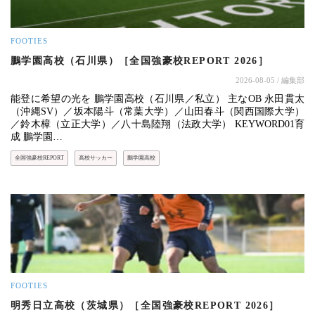
FOOTIES
鵬学園高校（石川県）［全国強豪校REPORT 2026］
2026-08-05
/ 編集部
能登に希望の光を 鵬学園高校（石川県／私立） 主なOB 永田貫太
（沖縄SV）／坂本陽斗（常葉大学）／山田春斗（関西国際大学）
／鈴木樟（立正大学）／八十島陸翔（法政大学） KEYWORD01育
成 鵬学園…
全国強豪校REPORT
高校サッカー
鵬学園高校
FOOTIES
明秀日立高校（茨城県）［全国強豪校REPORT 2026］