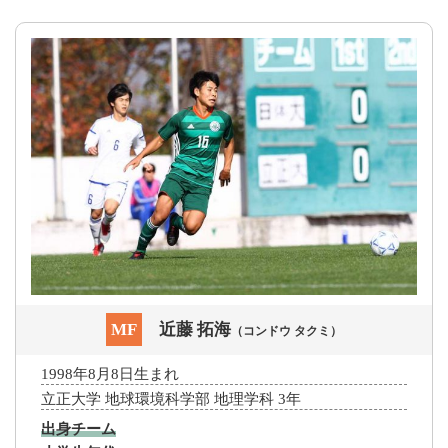
MF
近藤 拓海
（コンドウ タクミ）
1998年8月8日生まれ
立正大学 地球環境科学部 地理学科 3年
出身チーム