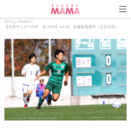
footies
»
ホーム
»
【大学サッカーのすゝめ 2019】vol.58 近藤拓海選手（立正大学）