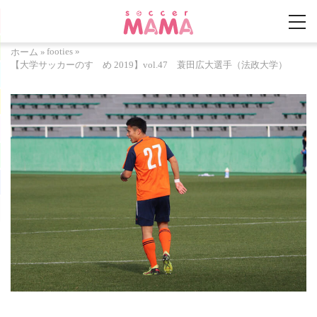
footies
»
ホーム
»
【大学サッカーのすゝめ 2019】vol.47 蓑田広大選手（法政大学）