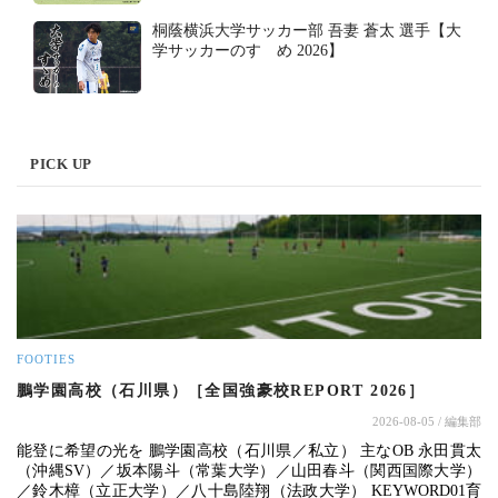
桐蔭横浜大学サッカー部 吾妻 蒼太 選手【大
学サッカーのすゝめ 2026】
PICK UP
FOOTIES
鵬学園高校（石川県）［全国強豪校REPORT 2026］
2026-08-05
/ 編集部
能登に希望の光を 鵬学園高校（石川県／私立） 主なOB 永田貫太
（沖縄SV）／坂本陽斗（常葉大学）／山田春斗（関西国際大学）
／鈴木樟（立正大学）／八十島陸翔（法政大学） KEYWORD01育