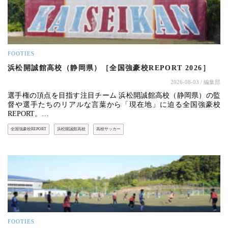
FOOTIES
浜松開誠館高校（静岡県）［全国強豪校REPORT 2026］
2026-08-03
/ 編集部
選手権の頂点を目指す注目チーム 浜松開誠館高校（静岡県）の監
督や選手たちのリアルな言葉から「現在地」に迫る全国強豪校
REPORT。…
全国強豪校REPORT
浜松開誠館高校
高校サッカー
FOOTIES