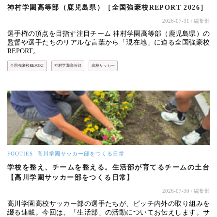
神村学園高等部（鹿児島県）［全国強豪校REPORT 2026］
2026-07-31
/ 編集部
選手権の頂点を目指す注目チーム 神村学園高等部（鹿児島県）の
監督や選手たちのリアルな言葉から「現在地」に迫る全国強豪校
REPORT。…
全国強豪校REPORT
神村学園高等部
高校サッカー
FOOTIES
高川学園サッカー部をつくる日常
学校を整え、チームを整える。生活部が育てるチームの土台
【高川学園サッカー部をつくる日常】
2026-07-30
/ 編集部
高川学園高校サッカー部の選手たちが、ピッチ内外の取り組みを
綴る連載。今回は、「生活部」の活動についてお伝えします。サ