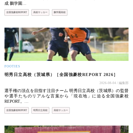
成 鵬学園…
全国強豪校REPORT
高校サッカー
鵬学園高校
FOOTIES
明秀日立高校（茨城県）［全国強豪校REPORT 2026］
2026-08-04
/ 編集部
選手権の頂点を目指す注目チーム 明秀日立高校（茨城県）の監督
や選手たちのリアルな言葉から「現在地」に迫る全国強豪校
REPORT。…
全国強豪校REPORT
明秀日立高校
高校サッカー