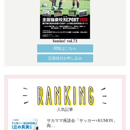
footies! vol.73
閲覧はこちら
定期送付お申し込み
人気記事
サカママ座談会「サッカー×KUMON」
両…