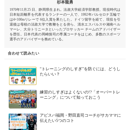
杉本龍勇
1970年11月25 日、静岡県生まれ。法政大学経済学部教授。現役時代は
日本短距離界を代表するランナーの一人で、1992年バルセロナ五輪で
は4×100mリレーで 6位入賞を果たした。ドイツ留学を経て、現役を引
退後は母校の法政大学で教鞭をとる傍ら、清水エスパルスや湘南ベル
マーレ、大分トリニータといったプロサッカー チームのアドバイザー
を歴任。日本代表の岡崎慎司の専属コーチをはじめ、多数のスポーツ
選手のアドバイザーを務めている。
合わせて読みたい
“トレーニングのしすぎ”を防ぐには、どうし
たらいい？
練習のしすぎはよくないの!?「オーバートレ
ーニング」について知っておこう
アビスパ福岡・野田直司コーチがサカママに
伝えたい5つのコト