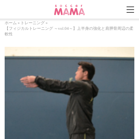
ホーム
»
トレーニング
»
【フィジカルトレーニング ～vol.04～】上半身の強化と肩胛骨周辺の柔
軟性