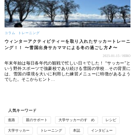
コラム
トレーニング
ウィンターアクティビティーを取り入れたサッカートレーニ
ング！！ 〜雪国出身サカママによる冬の過ごし方🎵〜
2025-01-15
/ HIRO
年末年始は毎日各年代の観戦で忙しい日々でした！ “サッカー”と
いう野外スポーツで強豪校であり続ける雪国の学校…その背景に
は、雪国の環境を大いに利用した練習メニューに特徴があるよう
でした。そこからヒント…
人気キーワード
進路
親のサポート
大学サッカーのすゝめ
レシピ
大学サッカー
トレーニング
本誌
インタビュー