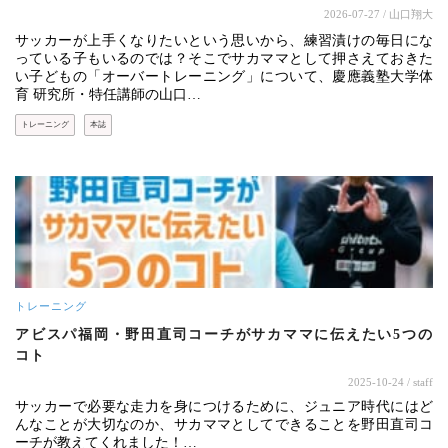
2026-07-27
/ 山口翔大
サッカーが上手くなりたいという思いから、練習漬けの毎日にな
っている子もいるのでは？そこでサカママとして押さえておきた
い子どもの「オーバートレーニング」について、慶應義塾大学体
育 研究所・特任講師の山口…
トレーニング
本誌
トレーニング
アビスパ福岡・野田直司コーチがサカママに伝えたい5つの
コト
2025-10-24
/ staff
サッカーで必要な走力を身につけるために、ジュニア時代にはど
んなことが大切なのか、サカママとしてできることを野田直司コ
ーチが教えてくれました！…