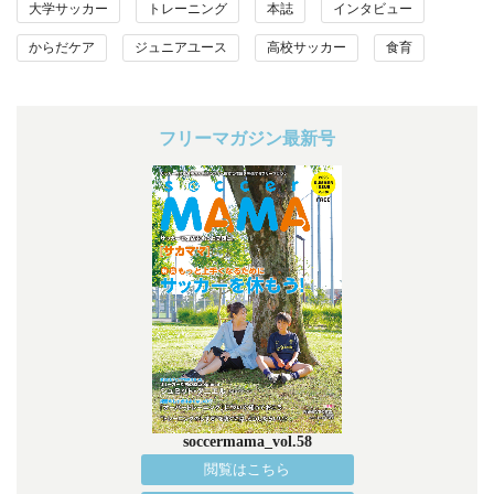
大学サッカー
トレーニング
本誌
インタビュー
からだケア
ジュニアユース
高校サッカー
食育
フリーマガジン最新号
soccermama_vol.58
閲覧はこちら