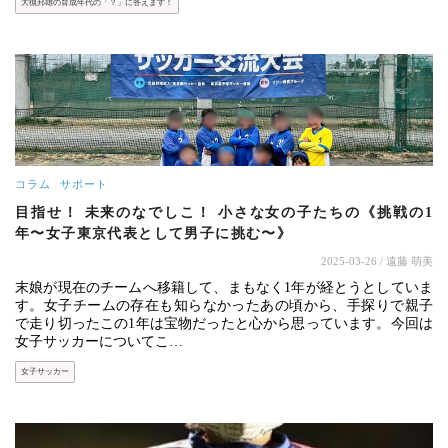
大槻邦雄の育成年代の「？」に答えます！
コラム
サポート
目指せ！ 未来のなでしこ！ 小さな女の子たちの《挑戦の1
年〜女子東京代表として男子に挑む〜》
2025-03-26
/ 遠藤 萌美
末娘が現在のチームへ移籍して、まもなく1年が経とうとしていま
す。女子チームの存在も知らなかったあの頃から、手探りで親子
で走り切ったこの1年は宝物だったと心から思っています。今回は
女子サッカーについてこ…
女子サッカー