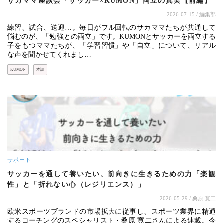
サカママ座談会「サッカー×KUMON」両立の真実【前編】
2026-07-15
/ 編集部
練習、試合、送迎…。毎日がフル回転のサカママたちが共通して
悩むのが、「勉強との両立」です。KUMONとサッカーを両立する
子をもつママたちが、「学習習慣」や「自立」について、リアル
な声を聞かせてくれまし…
KUMON
本誌
サポート
サッカーを通して養いたい、前向きに生きるための力「楽観
性」と「折れない心（レジリエンス）」
2026-05-29
/ 桑原 寛二
欧米スポーツブランドの市場拡大に従事し、スポーツ業界に精通
するコーチングのスペシャリスト・桑原 寛二さんによる連載。今