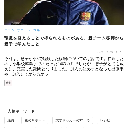
コラム
サポート
進路
環境を替えることで得られるものがある。新チーム移籍から
親子で学んだこと
2025-03-25
/ YASU
今回は、息子が小5で経験した移籍についてのお話です。在籍した
のは小学校卒業までのたった1年3カ月でしたが、息子がとても成
長し、充実した期間となりました。加入の決め手となった出来事
や、加入してから良かっ…
移籍
人気キーワード
進路
親のサポート
大学サッカーのすゝめ
レシピ