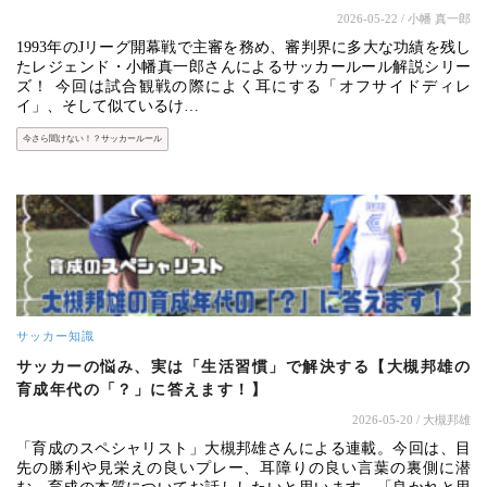
2026-05-22
/ 小幡 真一郎
1993年のJリーグ開幕戦で主審を務め、審判界に多大な功績を残し
たレジェンド・小幡真一郎さんによるサッカールール解説シリー
ズ！ 今回は試合観戦の際によく耳にする「オフサイドディレ
イ」、そして似ているけ…
今さら聞けない！？サッカールール
サッカー知識
サッカーの悩み、実は「生活習慣」で解決する【大槻邦雄の
育成年代の「？」に答えます！】
2026-05-20
/ 大槻邦雄
「育成のスペシャリスト」大槻邦雄さんによる連載。今回は、目
先の勝利や見栄えの良いプレー、耳障りの良い言葉の裏側に潜