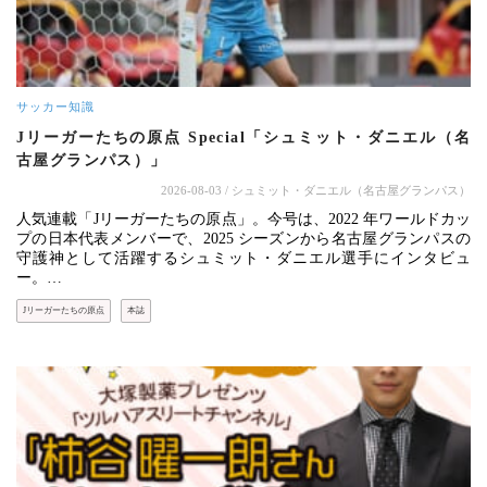
サッカー知識
Jリーガーたちの原点 Special「シュミット・ダニエル（名
古屋グランパス）」
2026-08-03
/ シュミット・ダニエル（名古屋グランパス）
人気連載「Jリーガーたちの原点」。今号は、2022 年ワールドカッ
プの日本代表メンバーで、2025 シーズンから名古屋グランパスの
守護神として活躍するシュミット・ダニエル選手にインタビュ
ー。…
Jリーガーたちの原点
本誌