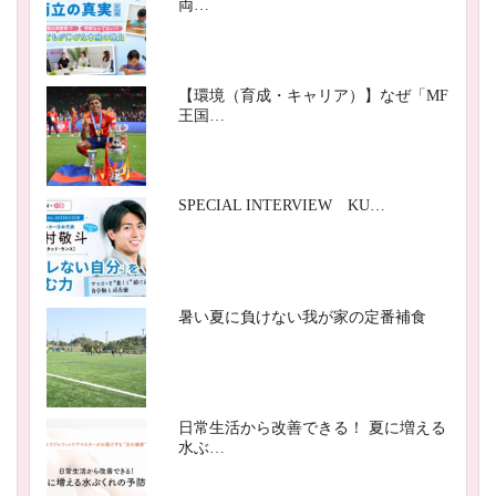
両…
【環境（育成・キャリア）】なぜ「MF
王国…
SPECIAL INTERVIEW KU…
暑い夏に負けない我が家の定番補食
日常生活から改善できる！ 夏に増える
水ぶ…