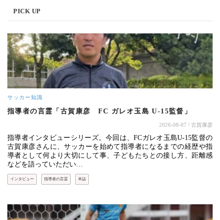
PICK UP
サッカー知識
指導者の言霊「古賀康彦 FC ガレオ玉島 U-15監督」
2026-08-07
/ 古賀康彦
指導者インタビューシリーズ。今回は、FCガレオ玉島U-15監督の
古賀康彦さんに、サッカーを始めて指導者になるまでの経歴や指
導者として何より大切にして事、子どもたちとの接し方、距離感
などを語っていただい…
インタビュー
指導者の言霊
本誌