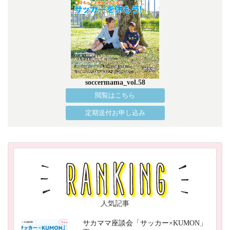
soccermama_vol.58
閲覧はこちら
定期送付お申し込み
人気記事
サカママ座談会「サッカー×KUMON」