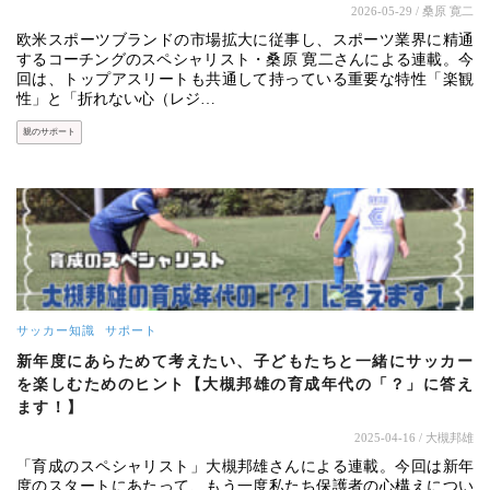
2026-05-29
/ 桑原 寛二
欧米スポーツブランドの市場拡大に従事し、スポーツ業界に精通
するコーチングのスペシャリスト・桑原 寛二さんによる連載。今
回は、トップアスリートも共通して持っている重要な特性「楽観
性」と「折れない心（レジ…
親のサポート
サッカー知識
サポート
新年度にあらためて考えたい、子どもたちと一緒にサッカー
を楽しむためのヒント【大槻邦雄の育成年代の「？」に答え
ます！】
2025-04-16
/ 大槻邦雄
「育成のスペシャリスト」大槻邦雄さんによる連載。今回は新年
度のスタートにあたって、もう一度私たち保護者の心構えについ