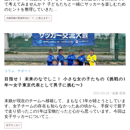
て考えてみませんか？ 子どもたちと一緒にサッカーを楽しむため
のヒントを整理していきた…
大槻邦雄の育成年代の「？」に答えます！
コラム
サポート
目指せ！ 未来のなでしこ！ 小さな女の子たちの《挑戦の1
年〜女子東京代表として男子に挑む〜》
2025-03-26
/ 遠藤 萌美
末娘が現在のチームへ移籍して、まもなく1年が経とうとしていま
す。女子チームの存在も知らなかったあの頃から、手探りで親子
で走り切ったこの1年は宝物だったと心から思っています。今回は
女子サッカーについてこ…
女子サッカー