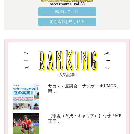
soccermama_vol.58
閲覧はこちら
定期送付お申し込み
人気記事
サカママ座談会「サッカー×KUMON」
両…
【環境（育成・キャリア）】なぜ「MF
王国…