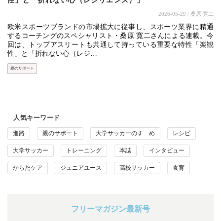
性」と「折れない心（レジリエンス）」
2026-05-29
/ 桑原 寛二
欧米スポーツブランドの市場拡大に従事し、スポーツ業界に精通
するコーチングのスペシャリスト・桑原 寛二さんによる連載。今
回は、トップアスリートも共通して持っている重要な特性「楽観
性」と「折れない心（レジ…
親のサポート
人気キーワード
進路
親のサポート
大学サッカーのすゝめ
レシピ
大学サッカー
トレーニング
本誌
インタビュー
からだケア
ジュニアユース
高校サッカー
食育
フリーマガジン最新号