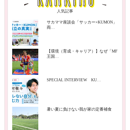
人気記事
サカママ座談会「サッカー×KUMON」
両…
【環境（育成・キャリア）】なぜ「MF
王国…
SPECIAL INTERVIEW KU…
暑い夏に負けない我が家の定番補食