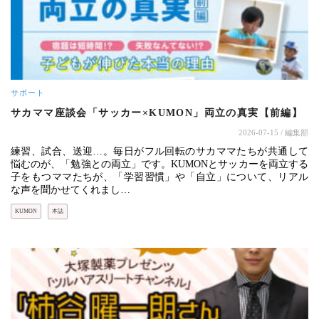
サポート
サカママ座談会「サッカー×KUMON」両立の真実【前編】
2026-07-15
/ 編集部
練習、試合、送迎…。毎日がフル回転のサカママたちが共通して
悩むのが、「勉強との両立」です。KUMONとサッカーを両立する
子をもつママたちが、「学習習慣」や「自立」について、リアル
な声を聞かせてくれまし…
KUMON
本誌