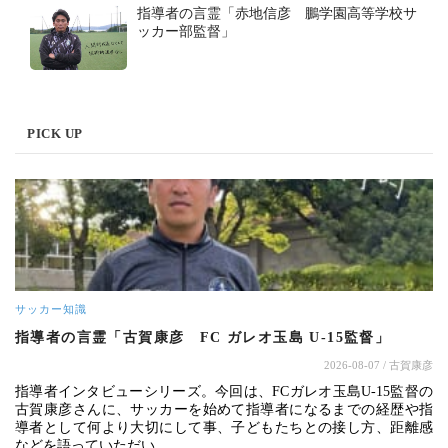
指導者の言霊「赤地信彦 鵬学園高等学校サ
ッカー部監督」
PICK UP
サッカー知識
指導者の言霊「古賀康彦 FC ガレオ玉島 U-15監督」
2026-08-07
/ 古賀康彦
指導者インタビューシリーズ。今回は、FCガレオ玉島U-15監督の
古賀康彦さんに、サッカーを始めて指導者になるまでの経歴や指
導者として何より大切にして事、子どもたちとの接し方、距離感
などを語っていただい…