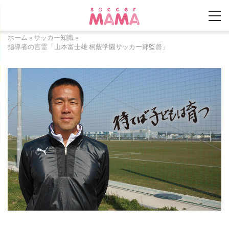
ホーム
»
サッカー知識
»
指導者の言霊「山本富士雄 桐蔭学園サッカー部監督」