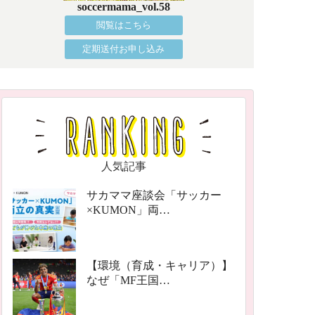
soccermama_vol.58
閲覧はこちら
定期送付お申し込み
人気記事
サカママ座談会「サッカー
×KUMON」両…
【環境（育成・キャリア）】
なぜ「MF王国…