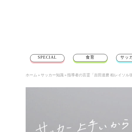
SPECIAL
食育
サッ
ホーム
»
サッカー知識
»
指導者の言霊「吉田達磨 柏レイソル