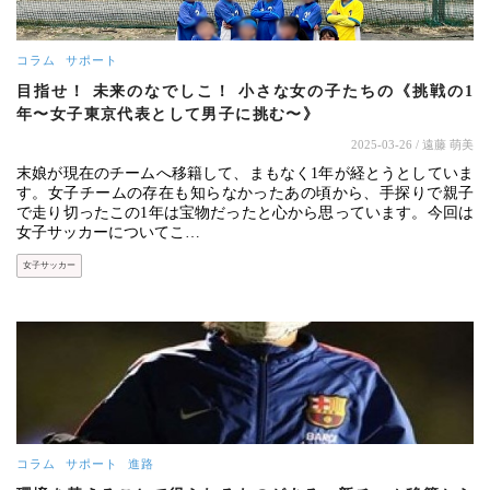
コラム
サポート
目指せ！ 未来のなでしこ！ 小さな女の子たちの《挑戦の1
年〜女子東京代表として男子に挑む〜》
2025-03-26
/ 遠藤 萌美
末娘が現在のチームへ移籍して、まもなく1年が経とうとしていま
す。女子チームの存在も知らなかったあの頃から、手探りで親子
で走り切ったこの1年は宝物だったと心から思っています。今回は
女子サッカーについてこ…
女子サッカー
コラム
サポート
進路