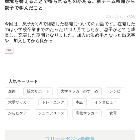
環境を替えることで得られるものがある。新チーム移籍から
親子で学んだこと
2025-03-25
/ YASU
今回は、息子が小5で経験した移籍についてのお話です。在籍した
のは小学校卒業までのたった1年3カ月でしたが、息子がとても成
長し、充実した期間となりました。加入の決め手となった出来事
や、加入してから良かっ…
移籍
人気キーワード
進路
親のサポート
大学サッカーのすゝめ
レシピ
大学サッカー
トレーニング
本誌
インタビュー
からだケア
ジュニアユース
高校サッカー
食育
フリーマガジン最新号