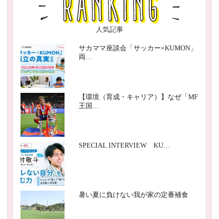
人気記事
サカママ座談会「サッカー×KUMON」
両…
【環境（育成・キャリア）】なぜ「MF
王国…
SPECIAL INTERVIEW KU…
暑い夏に負けない我が家の定番補食