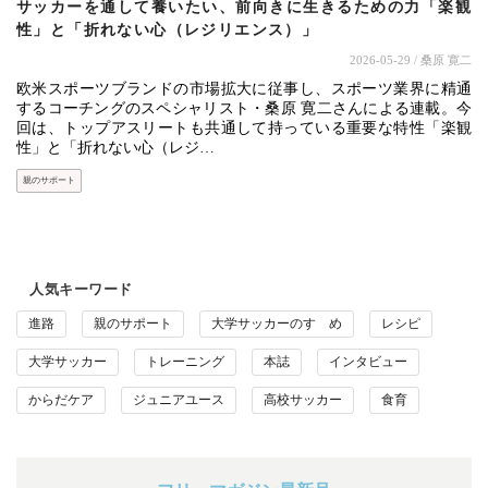
サッカーを通して養いたい、前向きに生きるための力「楽観
性」と「折れない心（レジリエンス）」
2026-05-29
/ 桑原 寛二
欧米スポーツブランドの市場拡大に従事し、スポーツ業界に精通
するコーチングのスペシャリスト・桑原 寛二さんによる連載。今
回は、トップアスリートも共通して持っている重要な特性「楽観
性」と「折れない心（レジ…
親のサポート
人気キーワード
進路
親のサポート
大学サッカーのすゝめ
レシピ
大学サッカー
トレーニング
本誌
インタビュー
からだケア
ジュニアユース
高校サッカー
食育