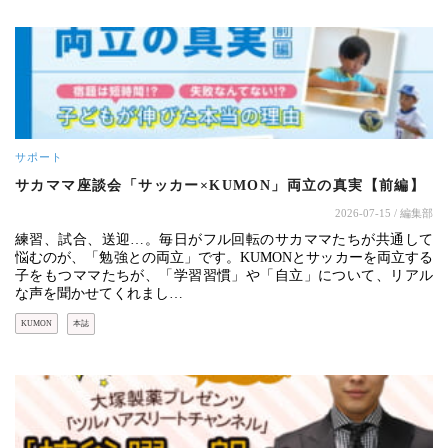
サポート
サカママ座談会「サッカー×KUMON」両立の真実【前編】
2026-07-15
/ 編集部
練習、試合、送迎…。毎日がフル回転のサカママたちが共通して
悩むのが、「勉強との両立」です。KUMONとサッカーを両立する
子をもつママたちが、「学習習慣」や「自立」について、リアル
な声を聞かせてくれまし…
KUMON
本誌