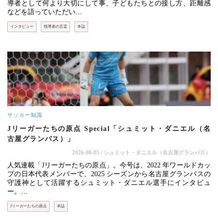
導者として何より大切にして事、子どもたちとの接し方、距離感
などを語っていただい…
インタビュー
指導者の言霊
本誌
サッカー知識
Jリーガーたちの原点 Special「シュミット・ダニエル（名
古屋グランパス）」
2026-08-03
/ シュミット・ダニエル（名古屋グランパス）
人気連載「Jリーガーたちの原点」。今号は、2022 年ワールドカッ
プの日本代表メンバーで、2025 シーズンから名古屋グランパスの
守護神として活躍するシュミット・ダニエル選手にインタビュ
ー。…
Jリーガーたちの原点
本誌