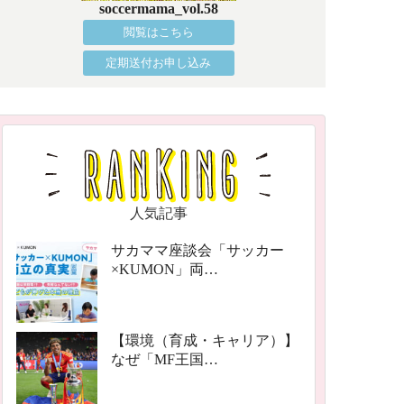
soccermama_vol.58
閲覧はこちら
定期送付お申し込み
人気記事
サカママ座談会「サッカー
×KUMON」両…
【環境（育成・キャリア）】
なぜ「MF王国…