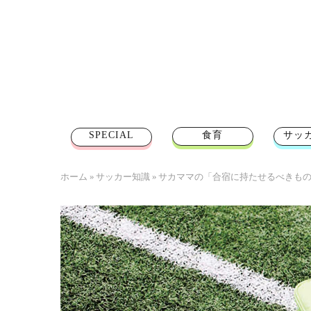
SPECIAL
食育
サッ
ホーム
»
サッカー知識
»
サカママの「合宿に持たせるべきも