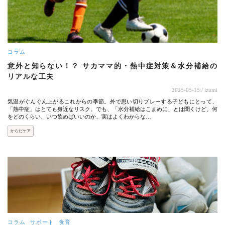
コラム
意外と知らない！？ サカママ的・熱中症対策＆水分補給の
リアルな工夫
2025-05-15
/ izumi
気温がぐんぐん上がるこれからの季節。外で思い切りプレーする子どもにとって、
「熱中症」はとても身近なリスク。でも、「水分補給はこまめに」とは聞くけど、何
をどのくらい、いつ飲めばいいのか、実はよくわからな…
からだケア
コラム
サポート
食育