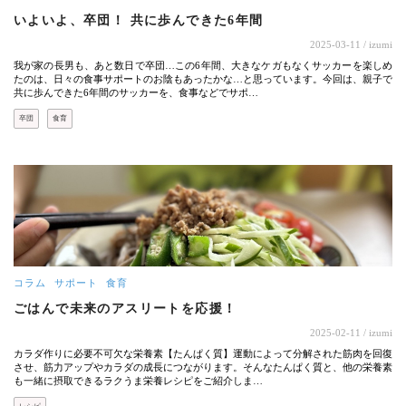
いよいよ、卒団！ 共に歩んできた6年間
2025-03-11
/ izumi
我が家の長男も、あと数日で卒団…この6年間、大きなケガもなくサッカーを楽しめ
たのは、日々の食事サポートのお陰もあったかな…と思っています。今回は、親子で
共に歩んできた6年間のサッカーを、食事などでサポ…
卒団
食育
コラム
サポート
食育
ごはんで未来のアスリートを応援！
2025-02-11
/ izumi
カラダ作りに必要不可欠な栄養素【たんぱく質】運動によって分解された筋肉を回復
させ、筋力アップやカラダの成長につながります。そんなたんぱく質と、他の栄養素
も一緒に摂取できるラクうま栄養レシピをご紹介しま…