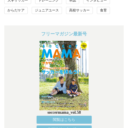
大学サッカー
トレーニング
本誌
インタビュー
からだケア
ジュニアユース
高校サッカー
食育
フリーマガジン最新号
soccermama_vol.58
閲覧はこちら