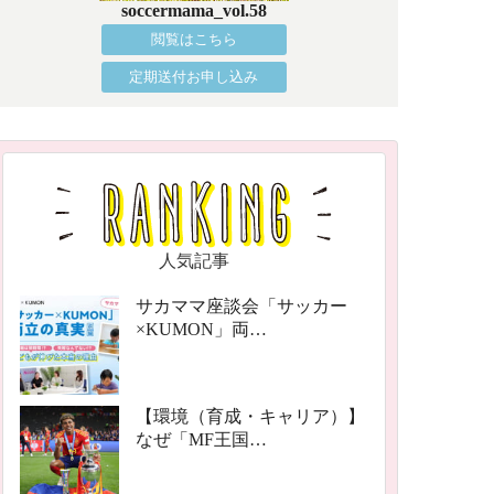
soccermama_vol.58
閲覧はこちら
定期送付お申し込み
人気記事
サカママ座談会「サッカー
×KUMON」両…
【環境（育成・キャリア）】
なぜ「MF王国…