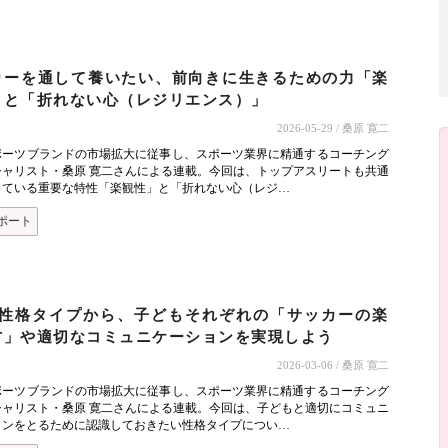
ト
カーを通して養いたい、前向きに生きるための力「楽
」と「折れない心（レジリエンス）」
2026-05-29
/ 桑原 寛二
ポーツブランドの市場拡大に従事し、スポーツ業界に精通するコーチング
シャリスト・桑原 寛二さんによる連載。今回は、トップアスリートも共通
っている重要な特性「楽観性」と「折れない心（レジ…
ポート
の性格タイプから、子どもそれぞれの「サッカーの楽
方」や適切なコミュニケーションを実現しよう
2026-03-06
/ 桑原 寛二
ポーツブランドの市場拡大に従事し、スポーツ業界に精通するコーチング
シャリスト・桑原 寛二さんによる連載。今回は、子どもと適切にコミュニ
ョンをとるために認識しておきたい性格タイプについ…