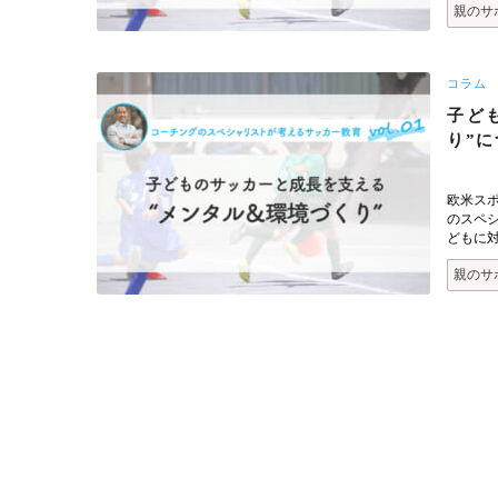
親のサ
コラム
子ど
り”に
欧米ス
のスペ
どもに
親のサ