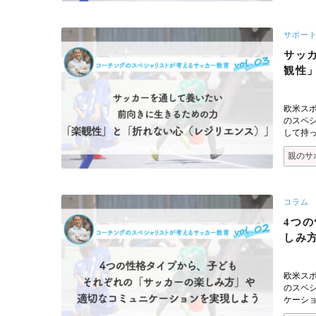
サポー
サッ
観性
欧米ス
のスペ
して持
親のサ
コラム
4つ
しみ
欧米ス
のスペ
ケーシ