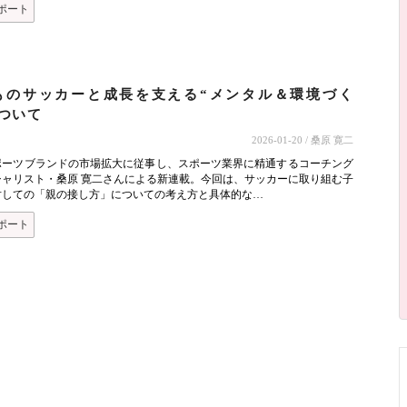
ポート
ものサッカーと成長を支える“メンタル＆環境づく
ついて
2026-01-20
/ 桑原 寛二
ポーツブランドの市場拡大に従事し、スポーツ業界に精通するコーチング
シャリスト・桑原 寛二さんによる新連載。今回は、サッカーに取り組む子
対しての「親の接し方」についての考え方と具体的な…
ポート