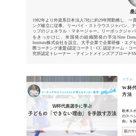
桑
1982年より外資系日本法人7社に約29年間勤務し
ング確立に従事。リーバイ・ストラウスジャパン、ナ
ップのジェネラル・マネージャー。リーボックジャパ
をきっかけに、米国発の組織開発の手法Nine Domains 
Institute株式会社を設立。大手企業で企業研修・エ
際コーチング連盟)認定コーチ I・CC 認定チーム・コーチ 
究所認定トレーナー ・ナインドメインズアプローチS
コラム
W杯
方法
欧米ス
のスペ
由」を
親のサ