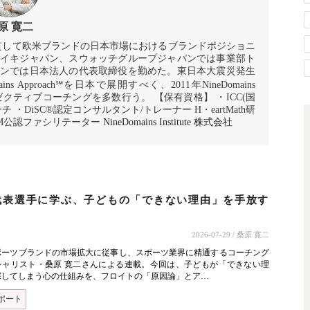
原 寛二
、一貫して欧米ブランドの日本市場におけるブランドポジショニ
イキジャパン、スウォッチグループジャパンでは事業部ト
ンでは日本法人の代表取締役を勤めた。東日本大震災発生
Approach℠を日本で展開すべく、2011年NineDomains
グゼクティブコーチングを多数行う。 【保有資格】 ・ICC(国
・DiSC®認定コンサルタント/トレーナー H・eartMath研
M公認ファシリテーター
NineDomains Institute 株式会社
代表選手に学ぶ、子どもの「できない理由」を手放す
2026-07-29
/ 桑原 寛二
ポーツブランドの市場拡大に従事し、スポーツ業界に精通するコーチング
シャリスト・桑原 寛二さんによる連載。今回は、子どもが「できない理
探してしまう心の仕組みを、フロイトの「原因論」とア…
ポート